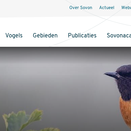
Over Sovon
Actueel
Webw
Vogels
Gebieden
Publicaties
Sovonac
tie