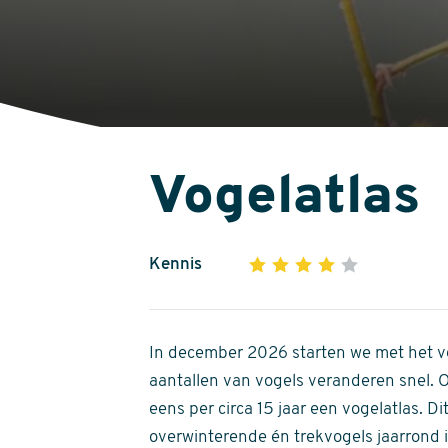
Vogelatlas
Kennis
1
2
3
4
5
4
out
of
In december 2026 starten we met het ve
5
aantallen van vogels veranderen snel.
stars
eens per circa 15 jaar een vogelatlas. 
overwinterende én trekvogels jaarrond in