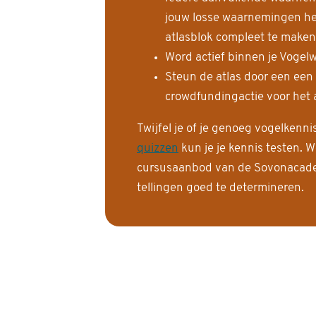
jouw losse waarnemingen help
atlasblok compleet te maken
Word actief binnen je Vogelw
Steun de atlas door een een
crowdfundingactie voor het a
Twijfel je of je genoeg vogelkenn
quizzen
kun je je kennis testen. W
cursusaanbod van de Sovonacadem
tellingen goed te determineren.