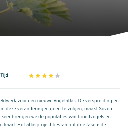
Tijd
1
2
3
4
5
4
out
of
ldwerk voor een nieuwe Vogelatlas. De verspreiding en
5
 Om deze veranderingen goed te volgen, maakt Sovon
stars
Dit keer brengen we de populaties van broedvogels en
 kaart. Het atlasproject bestaat uit drie fasen: de