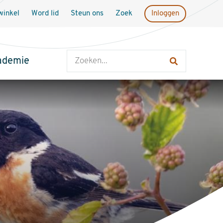
inkel
Word lid
Steun ons
Zoek
Inloggen
Zoeken
ademie