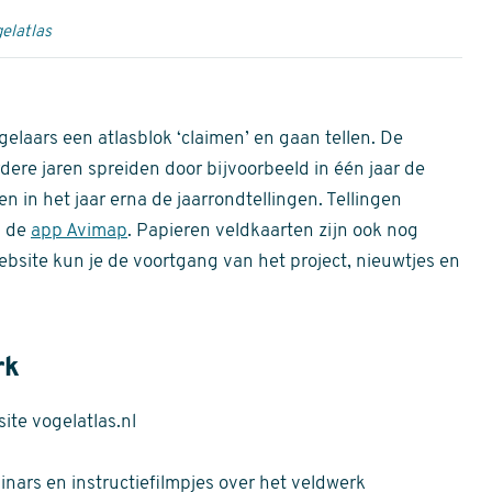
elatlas
gelaars een atlasblok ‘claimen’ en gaan tellen. De
dere jaren spreiden door bijvoorbeeld in één jaar de
n in het jaar erna de jaarrondtellingen. Tellingen
n de
app Avimap
. Papieren veldkaarten zijn ook nog
bsite kun je de voortgang van het project, nieuwtjes en
rk
te vogelatlas.nl
nars en instructiefilmpjes over het veldwerk