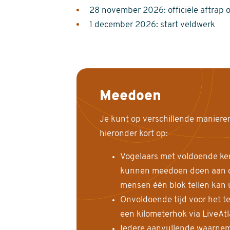
28 november 2026: officiële aftrap 
1 december 2026: start veldwerk
Meedoen
Je kunt op verschillende maniere
hieronder kort op:
Vogelaars met voldoende ke
kunnen meedoen doen aan de
mensen één blok tellen kan 
Onvoldoende tijd voor het te
een kilometerhok via LiveAt
Iedere aanvullende waarnem