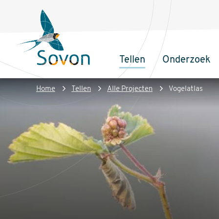
Overslaan
Secundair
en
menu
naar
de
Tellen
Onderzoek
inhoud
Sovon
Hoofdnaviga
gaan
Homepage
Kruimelpad
Home
Tellen
Alle Projecten
Vogelatlas