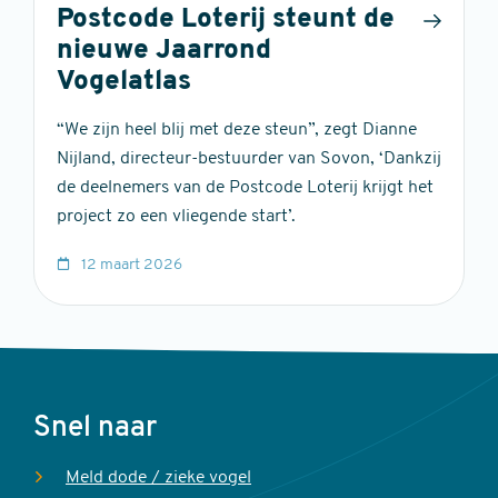
Postcode Loterij steunt de
nieuwe Jaarrond
Vogelatlas
“We zijn heel blij met deze steun”, zegt Dianne
Nijland, directeur-bestuurder van Sovon, ‘Dankzij
de deelnemers van de Postcode Loterij krijgt het
project zo een vliegende start’.
12 maart 2026
Voet
Snel naar
Meld dode / zieke vogel