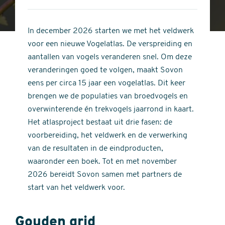
4
of
out
5
of
In december 2026 starten we met het veldwerk
stars
5
voor een nieuwe Vogelatlas. De verspreiding en
stars
aantallen van vogels veranderen snel. Om deze
veranderingen goed te volgen, maakt Sovon
eens per circa 15 jaar een vogelatlas. Dit keer
brengen we de populaties van broedvogels en
overwinterende én trekvogels jaarrond in kaart.
Het atlasproject bestaat uit drie fasen: de
voorbereiding, het veldwerk en de verwerking
van de resultaten in de eindproducten,
waaronder een boek. Tot en met november
2026 bereidt Sovon samen met partners de
start van het veldwerk voor.
Gouden grid