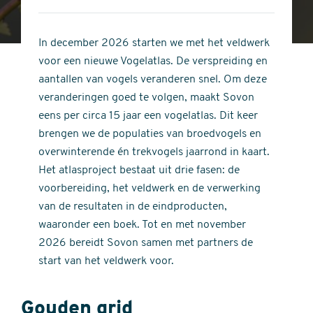
4
of
out
5
of
In december 2026 starten we met het veldwerk
stars
5
voor een nieuwe Vogelatlas. De verspreiding en
stars
aantallen van vogels veranderen snel. Om deze
veranderingen goed te volgen, maakt Sovon
eens per circa 15 jaar een vogelatlas. Dit keer
brengen we de populaties van broedvogels en
overwinterende én trekvogels jaarrond in kaart.
Het atlasproject bestaat uit drie fasen: de
voorbereiding, het veldwerk en de verwerking
van de resultaten in de eindproducten,
waaronder een boek. Tot en met november
2026 bereidt Sovon samen met partners de
start van het veldwerk voor.
Gouden grid