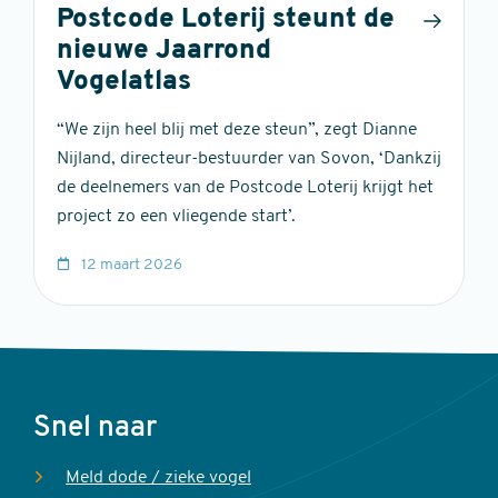
Postcode Loterij steunt de
nieuwe Jaarrond
Vogelatlas
“We zijn heel blij met deze steun”, zegt Dianne
Nijland, directeur-bestuurder van Sovon, ‘Dankzij
de deelnemers van de Postcode Loterij krijgt het
project zo een vliegende start’.
12 maart 2026
Voet
Snel naar
Meld dode / zieke vogel