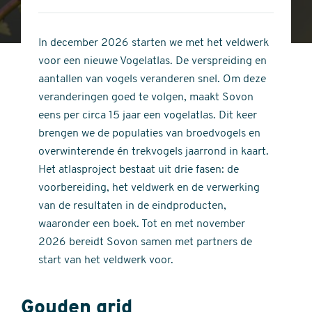
4
of
out
5
of
In december 2026 starten we met het veldwerk
stars
5
voor een nieuwe Vogelatlas. De verspreiding en
stars
aantallen van vogels veranderen snel. Om deze
veranderingen goed te volgen, maakt Sovon
eens per circa 15 jaar een vogelatlas. Dit keer
brengen we de populaties van broedvogels en
overwinterende én trekvogels jaarrond in kaart.
Het atlasproject bestaat uit drie fasen: de
voorbereiding, het veldwerk en de verwerking
van de resultaten in de eindproducten,
waaronder een boek. Tot en met november
2026 bereidt Sovon samen met partners de
start van het veldwerk voor.
Gouden grid