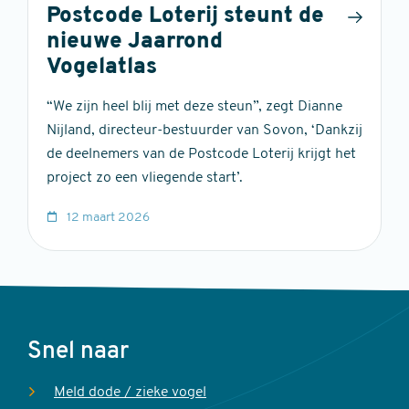
Postcode Loterij steunt de
nieuwe Jaarrond
Vogelatlas
“We zijn heel blij met deze steun”, zegt Dianne
Nijland, directeur-bestuurder van Sovon, ‘Dankzij
de deelnemers van de Postcode Loterij krijgt het
project zo een vliegende start’.
12 maart 2026
Voet
Snel naar
Meld dode / zieke vogel