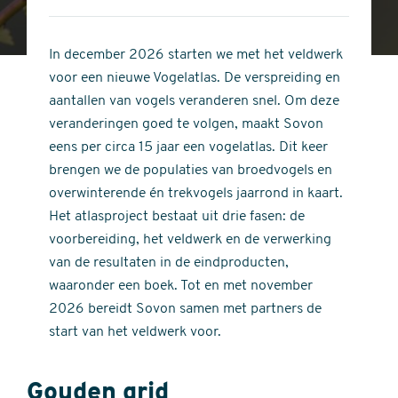
4
of
out
5
of
In december 2026 starten we met het veldwerk
stars
5
voor een nieuwe Vogelatlas. De verspreiding en
stars
aantallen van vogels veranderen snel. Om deze
veranderingen goed te volgen, maakt Sovon
eens per circa 15 jaar een vogelatlas. Dit keer
brengen we de populaties van broedvogels en
overwinterende én trekvogels jaarrond in kaart.
Het atlasproject bestaat uit drie fasen: de
voorbereiding, het veldwerk en de verwerking
van de resultaten in de eindproducten,
waaronder een boek. Tot en met november
2026 bereidt Sovon samen met partners de
start van het veldwerk voor.
Gouden grid