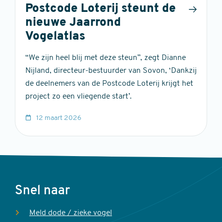
Postcode Loterij steunt de
nieuwe Jaarrond
Vogelatlas
“We zijn heel blij met deze steun”, zegt Dianne
Nijland, directeur-bestuurder van Sovon, ‘Dankzij
de deelnemers van de Postcode Loterij krijgt het
project zo een vliegende start’.
12 maart 2026
Voet
Snel naar
Meld dode / zieke vogel