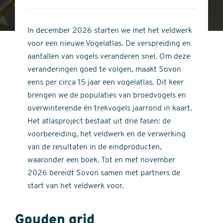
4
of
out
5
of
In december 2026 starten we met het veldwerk
stars
5
voor een nieuwe Vogelatlas. De verspreiding en
stars
aantallen van vogels veranderen snel. Om deze
veranderingen goed te volgen, maakt Sovon
eens per circa 15 jaar een vogelatlas. Dit keer
brengen we de populaties van broedvogels en
overwinterende én trekvogels jaarrond in kaart.
Het atlasproject bestaat uit drie fasen: de
voorbereiding, het veldwerk en de verwerking
van de resultaten in de eindproducten,
waaronder een boek. Tot en met november
2026 bereidt Sovon samen met partners de
start van het veldwerk voor.
Gouden grid