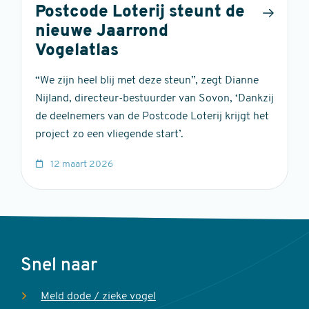
Postcode Loterij steunt de
nieuwe Jaarrond
Vogelatlas
“We zijn heel blij met deze steun”, zegt Dianne
Nijland, directeur-bestuurder van Sovon, ‘Dankzij
de deelnemers van de Postcode Loterij krijgt het
project zo een vliegende start’.
12 maart 2026
Voet
Snel naar
Meld dode / zieke vogel