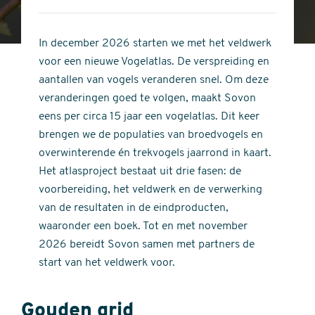
4
of
out
5
of
In december 2026 starten we met het veldwerk
stars
5
voor een nieuwe Vogelatlas. De verspreiding en
stars
aantallen van vogels veranderen snel. Om deze
veranderingen goed te volgen, maakt Sovon
eens per circa 15 jaar een vogelatlas. Dit keer
brengen we de populaties van broedvogels en
overwinterende én trekvogels jaarrond in kaart.
Het atlasproject bestaat uit drie fasen: de
voorbereiding, het veldwerk en de verwerking
van de resultaten in de eindproducten,
waaronder een boek. Tot en met november
2026 bereidt Sovon samen met partners de
start van het veldwerk voor.
Gouden grid