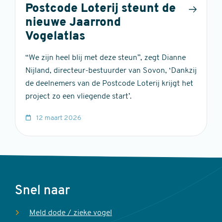
Postcode Loterij steunt de
nieuwe Jaarrond
Vogelatlas
“We zijn heel blij met deze steun”, zegt Dianne
Nijland, directeur-bestuurder van Sovon, ‘Dankzij
de deelnemers van de Postcode Loterij krijgt het
project zo een vliegende start’.
12 maart 2026
Voet
Snel naar
Meld dode / zieke vogel