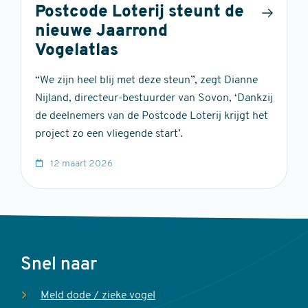
Postcode Loterij steunt de
nieuwe Jaarrond
Vogelatlas
“We zijn heel blij met deze steun”, zegt Dianne
Nijland, directeur-bestuurder van Sovon, ‘Dankzij
de deelnemers van de Postcode Loterij krijgt het
project zo een vliegende start’.
12 maart 2026
Voet
Snel naar
Meld dode / zieke vogel