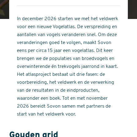
4
of
out
5
of
In december 2026 starten we met het veldwerk
stars
5
voor een nieuwe Vogelatlas. De verspreiding en
stars
aantallen van vogels veranderen snel. Om deze
veranderingen goed te volgen, maakt Sovon
eens per circa 15 jaar een vogelatlas. Dit keer
brengen we de populaties van broedvogels en
overwinterende én trekvogels jaarrond in kaart.
Het atlasproject bestaat uit drie fasen: de
voorbereiding, het veldwerk en de verwerking
van de resultaten in de eindproducten,
waaronder een boek. Tot en met november
2026 bereidt Sovon samen met partners de
start van het veldwerk voor.
Gouden grid