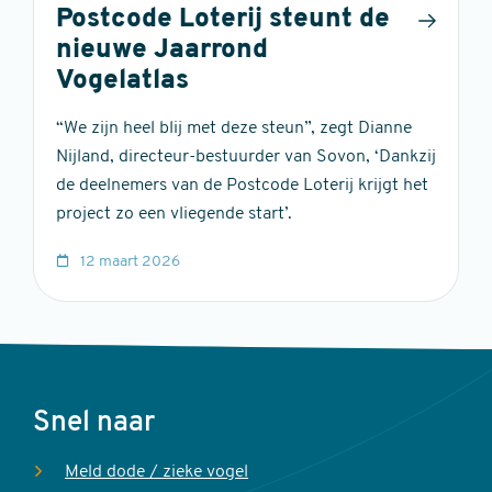
Postcode Loterij steunt de
nieuwe Jaarrond
Vogelatlas
“We zijn heel blij met deze steun”, zegt Dianne
Nijland, directeur-bestuurder van Sovon, ‘Dankzij
de deelnemers van de Postcode Loterij krijgt het
project zo een vliegende start’.
12 maart 2026
Voet
Snel naar
Meld dode / zieke vogel