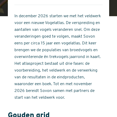
4
of
out
5
of
In december 2026 starten we met het veldwerk
stars
5
voor een nieuwe Vogelatlas. De verspreiding en
stars
aantallen van vogels veranderen snel. Om deze
veranderingen goed te volgen, maakt Sovon
eens per circa 15 jaar een vogelatlas. Dit keer
brengen we de populaties van broedvogels en
overwinterende én trekvogels jaarrond in kaart.
Het atlasproject bestaat uit drie fasen: de
voorbereiding, het veldwerk en de verwerking
van de resultaten in de eindproducten,
waaronder een boek. Tot en met november
2026 bereidt Sovon samen met partners de
start van het veldwerk voor.
Gouden grid