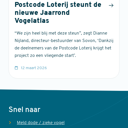
Postcode Loterij steunt de
nieuwe Jaarrond
Vogelatlas
“We zijn heel blij met deze steun”, zegt Dianne
Nijland, directeur-bestuurder van Sovon, ‘Dankzij
de deelnemers van de Postcode Loterij krijgt het
project zo een vliegende start’.
12 maart 2026
Voet
Snel naar
Meld dode / zieke vogel