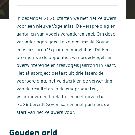
4
of
out
5
of
In december 2026 starten we met het veldwerk
stars
5
voor een nieuwe Vogelatlas. De verspreiding en
stars
aantallen van vogels veranderen snel. Om deze
veranderingen goed te volgen, maakt Sovon
eens per circa 15 jaar een vogelatlas. Dit keer
brengen we de populaties van broedvogels en
overwinterende én trekvogels jaarrond in kaart.
Het atlasproject bestaat uit drie fasen: de
voorbereiding, het veldwerk en de verwerking
van de resultaten in de eindproducten,
waaronder een boek. Tot en met november
2026 bereidt Sovon samen met partners de
start van het veldwerk voor.
Gouden grid