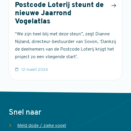
Postcode Loterij steunt de
nieuwe Jaarrond
Vogelatlas
“We zijn heel blij met deze steun”, zegt Dianne
Nijland, directeur-bestuurder van Sovon, ‘Dankzij
de deelnemers van de Postcode Loterij krijgt het
project zo een vliegende start’.
12 maart 2026
Voet
Snel naar
Meld dode / zieke vogel