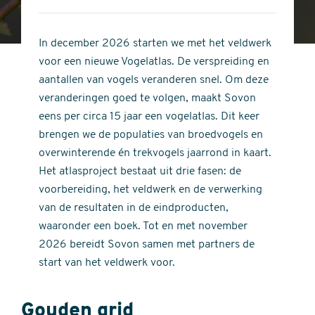
4
of
out
5
of
In december 2026 starten we met het veldwerk
stars
5
voor een nieuwe Vogelatlas. De verspreiding en
stars
aantallen van vogels veranderen snel. Om deze
veranderingen goed te volgen, maakt Sovon
eens per circa 15 jaar een vogelatlas. Dit keer
brengen we de populaties van broedvogels en
overwinterende én trekvogels jaarrond in kaart.
Het atlasproject bestaat uit drie fasen: de
voorbereiding, het veldwerk en de verwerking
van de resultaten in de eindproducten,
waaronder een boek. Tot en met november
2026 bereidt Sovon samen met partners de
start van het veldwerk voor.
Gouden grid