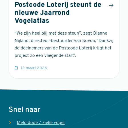
Postcode Loterij steunt de
nieuwe Jaarrond
Vogelatlas
“We zijn heel blij met deze steun”, zegt Dianne
Nijland, directeur-bestuurder van Sovon, ‘Dankzij
de deelnemers van de Postcode Loterij krijgt het
project zo een vliegende start’.
12 maart 2026
Voet
Snel naar
Meld dode / zieke vogel