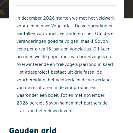
4
of
out
5
of
In december 2026 starten we met het veldwerk
stars
5
voor een nieuwe Vogelatlas. De verspreiding en
stars
aantallen van vogels veranderen snel. Om deze
veranderingen goed te volgen, maakt Sovon
eens per circa 15 jaar een vogelatlas. Dit keer
brengen we de populaties van broedvogels en
overwinterende én trekvogels jaarrond in kaart.
Het atlasproject bestaat uit drie fasen: de
voorbereiding, het veldwerk en de verwerking
van de resultaten in de eindproducten,
waaronder een boek. Tot en met november
2026 bereidt Sovon samen met partners de
start van het veldwerk voor.
Gouden grid