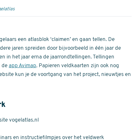
elatlas
gelaars een atlasblok ‘claimen’ en gaan tellen. De
dere jaren spreiden door bijvoorbeeld in één jaar de
n in het jaar erna de jaarrondtellingen. Tellingen
n de
app Avimap
. Papieren veldkaarten zijn ook nog
bsite kun je de voortgang van het project, nieuwtjes en
rk
te vogelatlas.nl
nars en instructiefilmpjes over het veldwerk