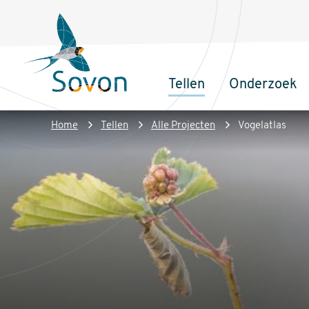
Overslaan
Secundair
en
menu
naar
de
Tellen
Onderzoek
inhoud
Sovon
Hoofdnaviga
gaan
Homepage
Kruimelpad
Home
Tellen
Alle Projecten
Vogelatlas