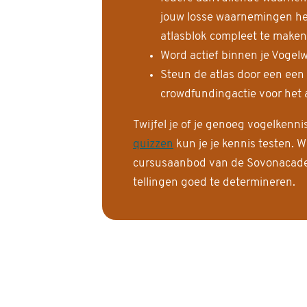
jouw losse waarnemingen help
atlasblok compleet te maken
Word actief binnen je Vogelw
Steun de atlas door een een
crowdfundingactie voor het a
Twijfel je of je genoeg vogelkenn
quizzen
kun je je kennis testen. W
cursusaanbod van de Sovonacadem
tellingen goed te determineren.