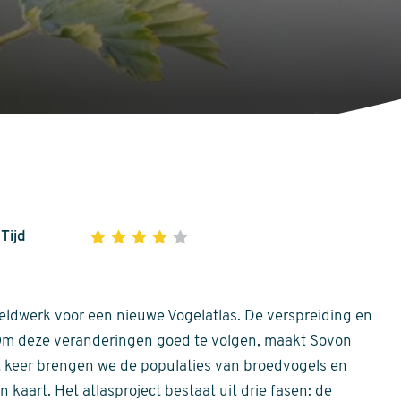
Tijd
1
2
3
4
5
4
out
of
ldwerk voor een nieuwe Vogelatlas. De verspreiding en
5
 Om deze veranderingen goed te volgen, maakt Sovon
stars
Dit keer brengen we de populaties van broedvogels en
 kaart. Het atlasproject bestaat uit drie fasen: de