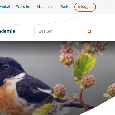
inkel
Word lid
Steun ons
Zoek
Inloggen
Zoeken
ademie