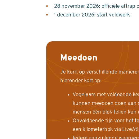
28 november 2026: officiële aftrap 
1 december 2026: start veldwerk
Meedoen
Je kunt op verschillende maniere
hieronder kort op:
Vogelaars met voldoende ke
kunnen meedoen doen aan de
mensen één blok tellen kan 
Onvoldoende tijd voor het te
een kilometerhok via LiveAt
Iedere aanvullende waarnem