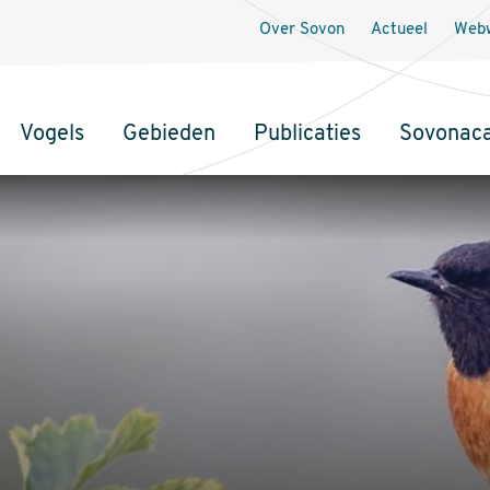
Over Sovon
Actueel
Webw
Vogels
Gebieden
Publicaties
Sovonac
tie