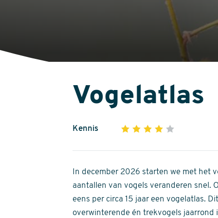
Vogelatlas
Kennis
1
2
3
4
5
4
out
of
In december 2026 starten we met het ve
5
aantallen van vogels veranderen snel.
stars
eens per circa 15 jaar een vogelatlas. 
overwinterende én trekvogels jaarrond in