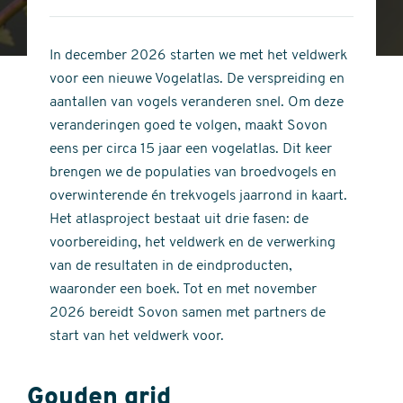
4
of
out
5
of
In december 2026 starten we met het veldwerk
stars
5
voor een nieuwe Vogelatlas. De verspreiding en
stars
aantallen van vogels veranderen snel. Om deze
veranderingen goed te volgen, maakt Sovon
eens per circa 15 jaar een vogelatlas. Dit keer
brengen we de populaties van broedvogels en
overwinterende én trekvogels jaarrond in kaart.
Het atlasproject bestaat uit drie fasen: de
voorbereiding, het veldwerk en de verwerking
van de resultaten in de eindproducten,
waaronder een boek. Tot en met november
2026 bereidt Sovon samen met partners de
start van het veldwerk voor.
Gouden grid