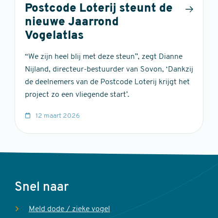
Postcode Loterij steunt de
nieuwe Jaarrond
Vogelatlas
“We zijn heel blij met deze steun”, zegt Dianne
Nijland, directeur-bestuurder van Sovon, ‘Dankzij
de deelnemers van de Postcode Loterij krijgt het
project zo een vliegende start’.
12 maart 2026
Voet
Snel naar
Meld dode / zieke vogel