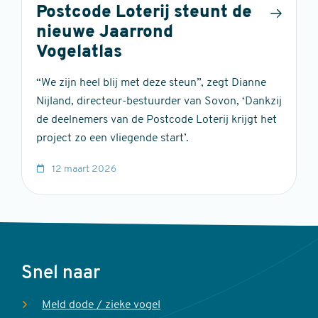
Postcode Loterij steunt de
nieuwe Jaarrond
Vogelatlas
“We zijn heel blij met deze steun”, zegt Dianne
Nijland, directeur-bestuurder van Sovon, ‘Dankzij
de deelnemers van de Postcode Loterij krijgt het
project zo een vliegende start’.
12 maart 2026
Voet
Snel naar
Meld dode / zieke vogel