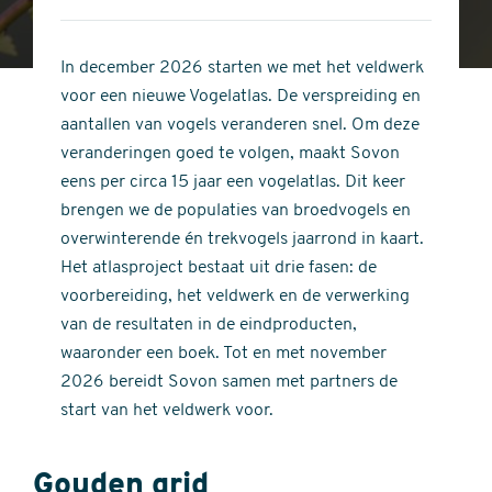
4
of
out
5
of
In december 2026 starten we met het veldwerk
stars
5
voor een nieuwe Vogelatlas. De verspreiding en
stars
aantallen van vogels veranderen snel. Om deze
veranderingen goed te volgen, maakt Sovon
eens per circa 15 jaar een vogelatlas. Dit keer
brengen we de populaties van broedvogels en
overwinterende én trekvogels jaarrond in kaart.
Het atlasproject bestaat uit drie fasen: de
voorbereiding, het veldwerk en de verwerking
van de resultaten in de eindproducten,
waaronder een boek. Tot en met november
2026 bereidt Sovon samen met partners de
start van het veldwerk voor.
Gouden grid