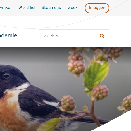
inkel
Word lid
Steun ons
Zoek
Inloggen
Zoeken
ademie