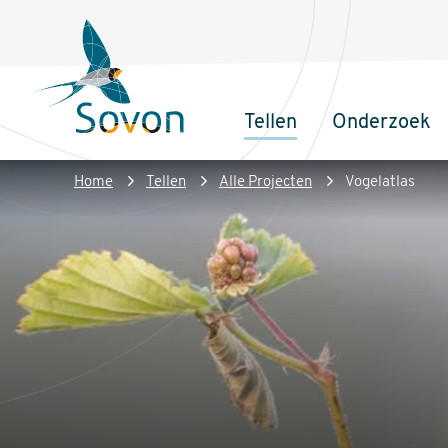
Overslaan
Secundair
en
menu
naar
de
Tellen
Onderzoek
inhoud
Sovon
Hoofdnaviga
gaan
Homepage
Kruimelpad
Home
Tellen
Alle Projecten
Vogelatlas