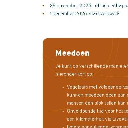
28 november 2026: officiële aftrap 
1 december 2026: start veldwerk
Meedoen
Je kunt op verschillende maniere
hieronder kort op:
Vogelaars met voldoende ke
kunnen meedoen doen aan de
mensen één blok tellen kan 
Onvoldoende tijd voor het te
een kilometerhok via LiveAt
Iedere aanvullende waarnem