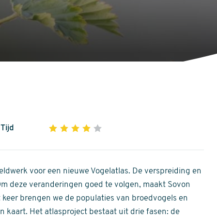
Tijd
1
2
3
4
5
4
out
of
ldwerk voor een nieuwe Vogelatlas. De verspreiding en
5
 Om deze veranderingen goed te volgen, maakt Sovon
stars
Dit keer brengen we de populaties van broedvogels en
 kaart. Het atlasproject bestaat uit drie fasen: de