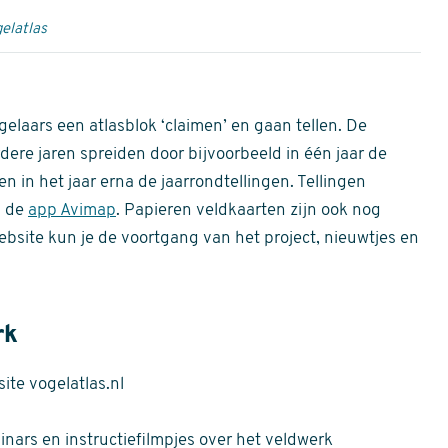
elatlas
gelaars een atlasblok ‘claimen’ en gaan tellen. De
dere jaren spreiden door bijvoorbeeld in één jaar de
n in het jaar erna de jaarrondtellingen. Tellingen
n de
app Avimap
. Papieren veldkaarten zijn ook nog
bsite kun je de voortgang van het project, nieuwtjes en
rk
te vogelatlas.nl
nars en instructiefilmpjes over het veldwerk