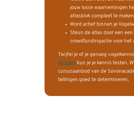
jouw losse waarnemingen help
atlasblok compleet te maken
Word actief binnen je Vogelw
Steun de atlas door een een
crowdfundingactie voor het a
Twijfel je of je genoeg vogelkenn
quizzen
kun je je kennis testen. W
cursusaanbod van de Sovonacadem
tellingen goed te determineren.