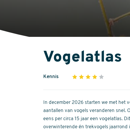
Vogelatlas
Kennis
1
2
3
4
5
4
out
of
In december 2026 starten we met het ve
5
aantallen van vogels veranderen snel.
stars
eens per circa 15 jaar een vogelatlas. 
overwinterende én trekvogels jaarrond in