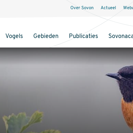
Over Sovon
Actueel
Webw
Vogels
Gebieden
Publicaties
Sovonac
tie