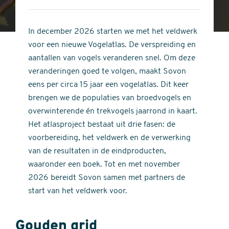
4
of
out
5
of
In december 2026 starten we met het veldwerk
stars
5
voor een nieuwe Vogelatlas. De verspreiding en
stars
aantallen van vogels veranderen snel. Om deze
veranderingen goed te volgen, maakt Sovon
eens per circa 15 jaar een vogelatlas. Dit keer
brengen we de populaties van broedvogels en
overwinterende én trekvogels jaarrond in kaart.
Het atlasproject bestaat uit drie fasen: de
voorbereiding, het veldwerk en de verwerking
van de resultaten in de eindproducten,
waaronder een boek. Tot en met november
2026 bereidt Sovon samen met partners de
start van het veldwerk voor.
Gouden grid