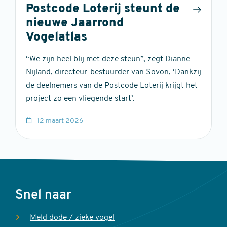
Postcode Loterij steunt de
nieuwe Jaarrond
Vogelatlas
“We zijn heel blij met deze steun”, zegt Dianne
Nijland, directeur-bestuurder van Sovon, ‘Dankzij
de deelnemers van de Postcode Loterij krijgt het
project zo een vliegende start’.
12 maart 2026
Voet
Snel naar
Meld dode / zieke vogel