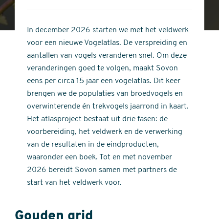
4
of
out
5
of
In december 2026 starten we met het veldwerk
stars
5
voor een nieuwe Vogelatlas. De verspreiding en
stars
aantallen van vogels veranderen snel. Om deze
veranderingen goed te volgen, maakt Sovon
eens per circa 15 jaar een vogelatlas. Dit keer
brengen we de populaties van broedvogels en
overwinterende én trekvogels jaarrond in kaart.
Het atlasproject bestaat uit drie fasen: de
voorbereiding, het veldwerk en de verwerking
van de resultaten in de eindproducten,
waaronder een boek. Tot en met november
2026 bereidt Sovon samen met partners de
start van het veldwerk voor.
Gouden grid