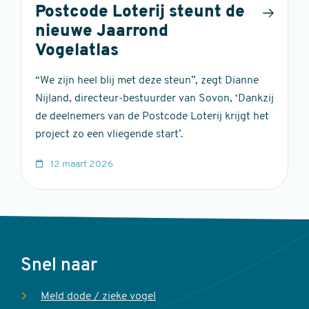
Postcode Loterij steunt de
nieuwe Jaarrond
Vogelatlas
“We zijn heel blij met deze steun”, zegt Dianne
Nijland, directeur-bestuurder van Sovon, ‘Dankzij
de deelnemers van de Postcode Loterij krijgt het
project zo een vliegende start’.
12 maart 2026
Voet
Snel naar
Meld dode / zieke vogel