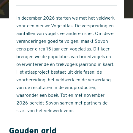
4
of
out
5
of
In december 2026 starten we met het veldwerk
stars
5
voor een nieuwe Vogelatlas. De verspreiding en
stars
aantallen van vogels veranderen snel. Om deze
veranderingen goed te volgen, maakt Sovon
eens per circa 15 jaar een vogelatlas. Dit keer
brengen we de populaties van broedvogels en
overwinterende én trekvogels jaarrond in kaart.
Het atlasproject bestaat uit drie fasen: de
voorbereiding, het veldwerk en de verwerking
van de resultaten in de eindproducten,
waaronder een boek. Tot en met november
2026 bereidt Sovon samen met partners de
start van het veldwerk voor.
Gouden grid