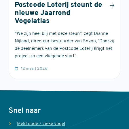
Postcode Loterij steunt de
nieuwe Jaarrond
Vogelatlas
“We zijn heel blij met deze steun”, zegt Dianne
Nijland, directeur-bestuurder van Sovon, ‘Dankzij
de deelnemers van de Postcode Loterij krijgt het
project zo een vliegende start’.
12 maart 2026
Voet
Snel naar
Meld dode / zieke vogel