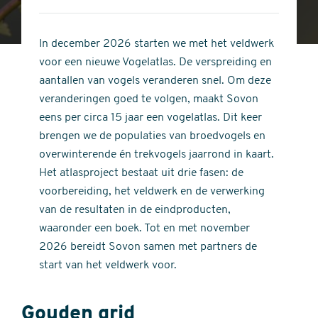
4
of
out
5
of
In december 2026 starten we met het veldwerk
stars
5
voor een nieuwe Vogelatlas. De verspreiding en
stars
aantallen van vogels veranderen snel. Om deze
veranderingen goed te volgen, maakt Sovon
eens per circa 15 jaar een vogelatlas. Dit keer
brengen we de populaties van broedvogels en
overwinterende én trekvogels jaarrond in kaart.
Het atlasproject bestaat uit drie fasen: de
voorbereiding, het veldwerk en de verwerking
van de resultaten in de eindproducten,
waaronder een boek. Tot en met november
2026 bereidt Sovon samen met partners de
start van het veldwerk voor.
Gouden grid