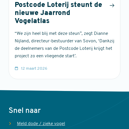
Postcode Loterij steunt de
nieuwe Jaarrond
Vogelatlas
“We zijn heel blij met deze steun”, zegt Dianne
Nijland, directeur-bestuurder van Sovon, ‘Dankzij
de deelnemers van de Postcode Loterij krijgt het
project zo een vliegende start’.
12 maart 2026
Voet
Snel naar
Meld dode / zieke vogel