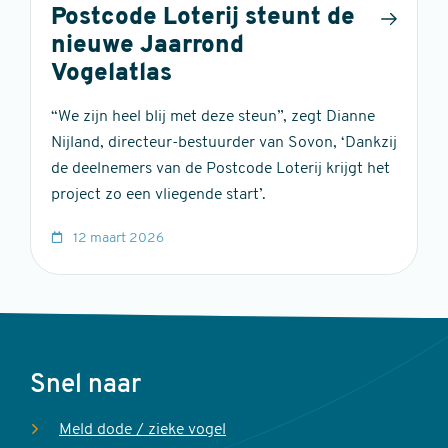
Postcode Loterij steunt de
nieuwe Jaarrond
Vogelatlas
“We zijn heel blij met deze steun”, zegt Dianne
Nijland, directeur-bestuurder van Sovon, ‘Dankzij
de deelnemers van de Postcode Loterij krijgt het
project zo een vliegende start’.
12 maart 2026
Voet
Snel naar
Meld dode / zieke vogel