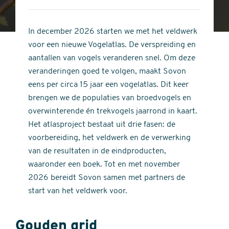
4
of
out
5
of
In december 2026 starten we met het veldwerk
stars
5
voor een nieuwe Vogelatlas. De verspreiding en
stars
aantallen van vogels veranderen snel. Om deze
veranderingen goed te volgen, maakt Sovon
eens per circa 15 jaar een vogelatlas. Dit keer
brengen we de populaties van broedvogels en
overwinterende én trekvogels jaarrond in kaart.
Het atlasproject bestaat uit drie fasen: de
voorbereiding, het veldwerk en de verwerking
van de resultaten in de eindproducten,
waaronder een boek. Tot en met november
2026 bereidt Sovon samen met partners de
start van het veldwerk voor.
Gouden grid