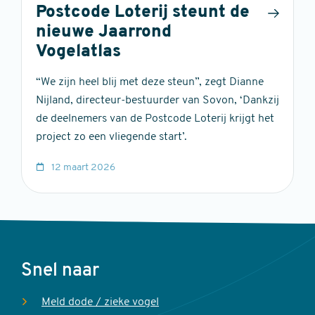
Postcode Loterij steunt de
nieuwe Jaarrond
Vogelatlas
“We zijn heel blij met deze steun”, zegt Dianne
Nijland, directeur-bestuurder van Sovon, ‘Dankzij
de deelnemers van de Postcode Loterij krijgt het
project zo een vliegende start’.
12 maart 2026
Voet
Snel naar
Meld dode / zieke vogel