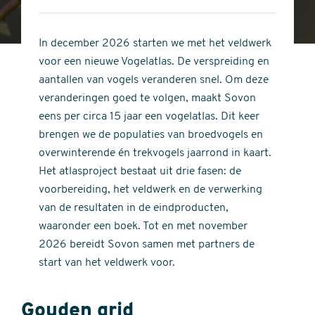
4
of
out
5
of
In december 2026 starten we met het veldwerk
stars
5
voor een nieuwe Vogelatlas. De verspreiding en
stars
aantallen van vogels veranderen snel. Om deze
veranderingen goed te volgen, maakt Sovon
eens per circa 15 jaar een vogelatlas. Dit keer
brengen we de populaties van broedvogels en
overwinterende én trekvogels jaarrond in kaart.
Het atlasproject bestaat uit drie fasen: de
voorbereiding, het veldwerk en de verwerking
van de resultaten in de eindproducten,
waaronder een boek. Tot en met november
2026 bereidt Sovon samen met partners de
start van het veldwerk voor.
Gouden grid