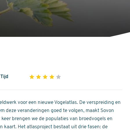
Tijd
1
2
3
4
5
4
out
of
ldwerk voor een nieuwe Vogelatlas. De verspreiding en
5
 Om deze veranderingen goed te volgen, maakt Sovon
stars
Dit keer brengen we de populaties van broedvogels en
 kaart. Het atlasproject bestaat uit drie fasen: de