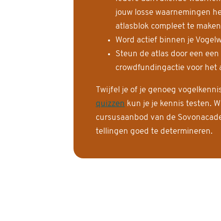
jouw losse waarnemingen help
atlasblok compleet te maken
Word actief binnen je Vogelw
Steun de atlas door een een
crowdfundingactie voor het a
Twijfel je of je genoeg vogelkenn
quizzen
kun je je kennis testen. W
cursusaanbod van de Sovonacadem
tellingen goed te determineren.