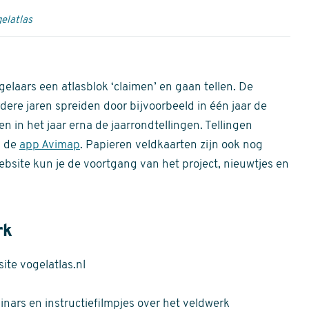
elatlas
gelaars een atlasblok ‘claimen’ en gaan tellen. De
dere jaren spreiden door bijvoorbeeld in één jaar de
n in het jaar erna de jaarrondtellingen. Tellingen
n de
app Avimap
. Papieren veldkaarten zijn ook nog
bsite kun je de voortgang van het project, nieuwtjes en
rk
te vogelatlas.nl
nars en instructiefilmpjes over het veldwerk