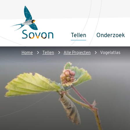
Overslaan
Secundair
en
menu
naar
de
Tellen
Onderzoek
inhoud
Sovon
Hoofdnaviga
gaan
Homepage
Kruimelpad
Home
Tellen
Alle Projecten
Vogelatlas