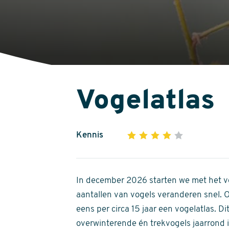
Vogelatlas
Kennis
1
2
3
4
5
4
out
of
In december 2026 starten we met het ve
5
aantallen van vogels veranderen snel.
stars
eens per circa 15 jaar een vogelatlas. 
overwinterende én trekvogels jaarrond in