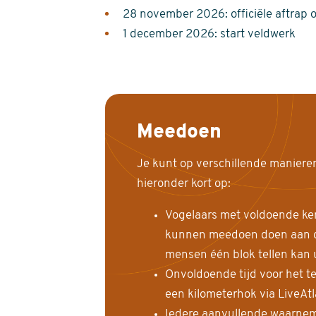
28 november 2026: officiële aftrap 
1 december 2026: start veldwerk
Meedoen
Je kunt op verschillende maniere
hieronder kort op:
Vogelaars met voldoende ke
kunnen meedoen doen aan de
mensen één blok tellen kan 
Onvoldoende tijd voor het te
een kilometerhok via LiveAt
Iedere aanvullende waarnem