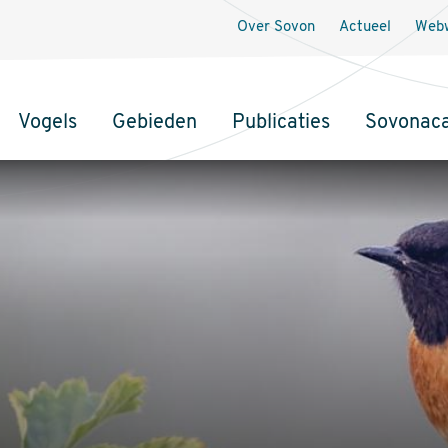
Over Sovon
Actueel
Webw
Vogels
Gebieden
Publicaties
Sovonac
tie