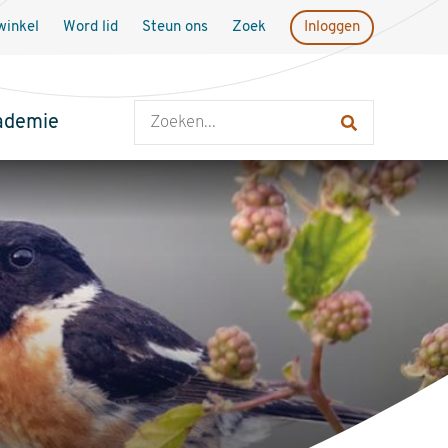
inkel
Word lid
Steun ons
Zoek
Inloggen
Zoeken
ademie