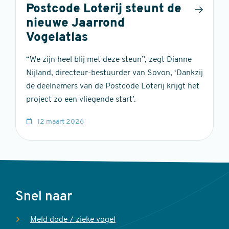
Postcode Loterij steunt de
nieuwe Jaarrond
Vogelatlas
“We zijn heel blij met deze steun”, zegt Dianne
Nijland, directeur-bestuurder van Sovon, ‘Dankzij
de deelnemers van de Postcode Loterij krijgt het
project zo een vliegende start’.
12 maart 2026
Voet
Snel naar
Meld dode / zieke vogel