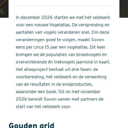
4
of
out
5
of
In december 2026 starten we met het veldwerk
stars
5
voor een nieuwe Vogelatlas. De verspreiding en
stars
aantallen van vogels veranderen snel. Om deze
veranderingen goed te volgen, maakt Sovon
eens per circa 15 jaar een vogelatlas. Dit keer
brengen we de populaties van broedvogels en
overwinterende én trekvogels jaarrond in kaart.
Het atlasproject bestaat uit drie fasen: de
voorbereiding, het veldwerk en de verwerking
van de resultaten in de eindproducten,
waaronder een boek. Tot en met november
2026 bereidt Sovon samen met partners de
start van het veldwerk voor.
Gouden grid