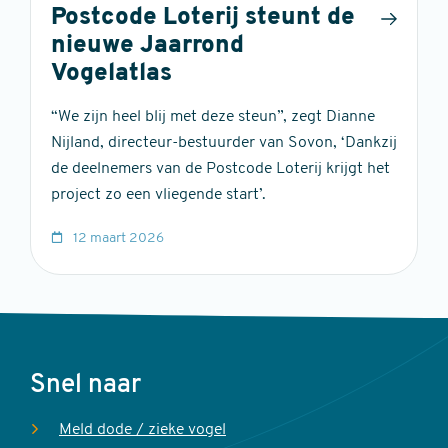
Postcode Loterij steunt de
nieuwe Jaarrond
Vogelatlas
“We zijn heel blij met deze steun”, zegt Dianne
Nijland, directeur-bestuurder van Sovon, ‘Dankzij
de deelnemers van de Postcode Loterij krijgt het
project zo een vliegende start’.
12 maart 2026
Voet
Snel naar
Meld dode / zieke vogel