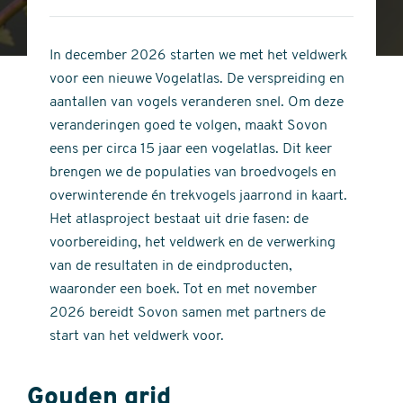
4
of
out
5
of
In december 2026 starten we met het veldwerk
stars
5
voor een nieuwe Vogelatlas. De verspreiding en
stars
aantallen van vogels veranderen snel. Om deze
veranderingen goed te volgen, maakt Sovon
eens per circa 15 jaar een vogelatlas. Dit keer
brengen we de populaties van broedvogels en
overwinterende én trekvogels jaarrond in kaart.
Het atlasproject bestaat uit drie fasen: de
voorbereiding, het veldwerk en de verwerking
van de resultaten in de eindproducten,
waaronder een boek. Tot en met november
2026 bereidt Sovon samen met partners de
start van het veldwerk voor.
Gouden grid