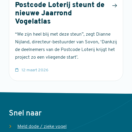
Postcode Loterij steunt de
nieuwe Jaarrond
Vogelatlas
“We zijn heel blij met deze steun”, zegt Dianne
Nijland, directeur-bestuurder van Sovon, ‘Dankzij
de deelnemers van de Postcode Loterij krijgt het
project zo een vliegende start’.
12 maart 2026
Voet
Snel naar
Meld dode / zieke vogel