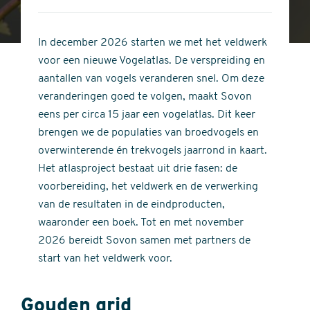
4
of
out
5
of
In december 2026 starten we met het veldwerk
stars
5
voor een nieuwe Vogelatlas. De verspreiding en
stars
aantallen van vogels veranderen snel. Om deze
veranderingen goed te volgen, maakt Sovon
eens per circa 15 jaar een vogelatlas. Dit keer
brengen we de populaties van broedvogels en
overwinterende én trekvogels jaarrond in kaart.
Het atlasproject bestaat uit drie fasen: de
voorbereiding, het veldwerk en de verwerking
van de resultaten in de eindproducten,
waaronder een boek. Tot en met november
2026 bereidt Sovon samen met partners de
start van het veldwerk voor.
Gouden grid