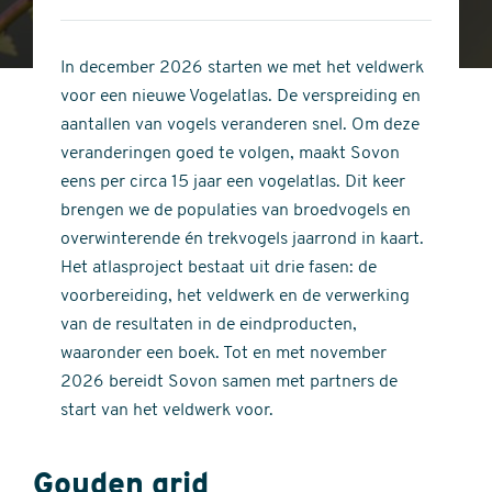
4
of
out
5
of
In december 2026 starten we met het veldwerk
stars
5
voor een nieuwe Vogelatlas. De verspreiding en
stars
aantallen van vogels veranderen snel. Om deze
veranderingen goed te volgen, maakt Sovon
eens per circa 15 jaar een vogelatlas. Dit keer
brengen we de populaties van broedvogels en
overwinterende én trekvogels jaarrond in kaart.
Het atlasproject bestaat uit drie fasen: de
voorbereiding, het veldwerk en de verwerking
van de resultaten in de eindproducten,
waaronder een boek. Tot en met november
2026 bereidt Sovon samen met partners de
start van het veldwerk voor.
Gouden grid