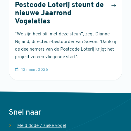
Postcode Loterij steunt de
nieuwe Jaarrond
Vogelatlas
“We zijn heel blij met deze steun”, zegt Dianne
Nijland, directeur-bestuurder van Sovon, ‘Dankzij
de deelnemers van de Postcode Loterij krijgt het
project zo een vliegende start’.
12 maart 2026
Voet
Snel naar
Meld dode / zieke vogel