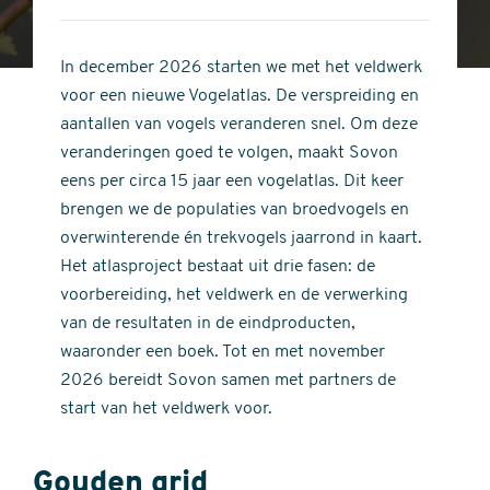
4
of
out
5
of
In december 2026 starten we met het veldwerk
stars
5
voor een nieuwe Vogelatlas. De verspreiding en
stars
aantallen van vogels veranderen snel. Om deze
veranderingen goed te volgen, maakt Sovon
eens per circa 15 jaar een vogelatlas. Dit keer
brengen we de populaties van broedvogels en
overwinterende én trekvogels jaarrond in kaart.
Het atlasproject bestaat uit drie fasen: de
voorbereiding, het veldwerk en de verwerking
van de resultaten in de eindproducten,
waaronder een boek. Tot en met november
2026 bereidt Sovon samen met partners de
start van het veldwerk voor.
Gouden grid