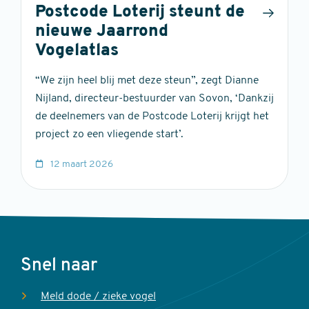
Postcode Loterij steunt de
nieuwe Jaarrond
Vogelatlas
“We zijn heel blij met deze steun”, zegt Dianne
Nijland, directeur-bestuurder van Sovon, ‘Dankzij
de deelnemers van de Postcode Loterij krijgt het
project zo een vliegende start’.
12 maart 2026
Voet
Snel naar
Meld dode / zieke vogel