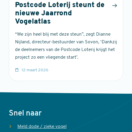
Postcode Loterij steunt de
nieuwe Jaarrond
Vogelatlas
“We zijn heel blij met deze steun”, zegt Dianne
Nijland, directeur-bestuurder van Sovon, ‘Dankzij
de deelnemers van de Postcode Loterij krijgt het
project zo een vliegende start’.
12 maart 2026
Voet
Snel naar
Meld dode / zieke vogel