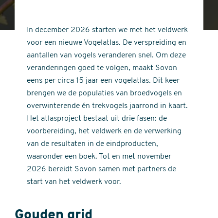
4
of
out
5
of
In december 2026 starten we met het veldwerk
stars
5
voor een nieuwe Vogelatlas. De verspreiding en
stars
aantallen van vogels veranderen snel. Om deze
veranderingen goed te volgen, maakt Sovon
eens per circa 15 jaar een vogelatlas. Dit keer
brengen we de populaties van broedvogels en
overwinterende én trekvogels jaarrond in kaart.
Het atlasproject bestaat uit drie fasen: de
voorbereiding, het veldwerk en de verwerking
van de resultaten in de eindproducten,
waaronder een boek. Tot en met november
2026 bereidt Sovon samen met partners de
start van het veldwerk voor.
Gouden grid