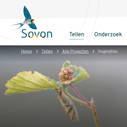
Overslaan
Secundair
en
menu
naar
de
Tellen
Onderzoek
inhoud
Sovon
Hoofdnaviga
gaan
Homepage
Kruimelpad
Home
Tellen
Alle Projecten
Vogelatlas