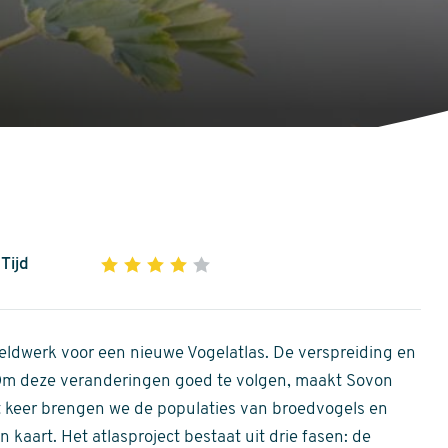
Tijd
1
2
3
4
5
4
out
of
ldwerk voor een nieuwe Vogelatlas. De verspreiding en
5
 Om deze veranderingen goed te volgen, maakt Sovon
stars
Dit keer brengen we de populaties van broedvogels en
 kaart. Het atlasproject bestaat uit drie fasen: de