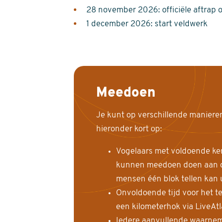
28 november 2026: officiële aftrap 
1 december 2026: start veldwerk
Meedoen
Je kunt op verschillende maniere
hieronder kort op:
Vogelaars met voldoende ke
kunnen meedoen doen aan de
mensen één blok tellen kan 
Onvoldoende tijd voor het te
een kilometerhok via LiveAt
Iedere aanvullende waarnem