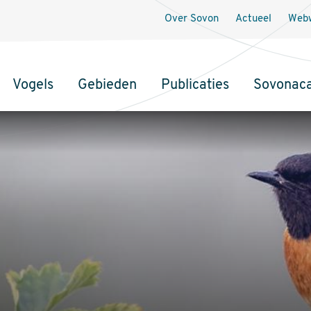
Over Sovon
Actueel
Webw
Vogels
Gebieden
Publicaties
Sovonac
tie