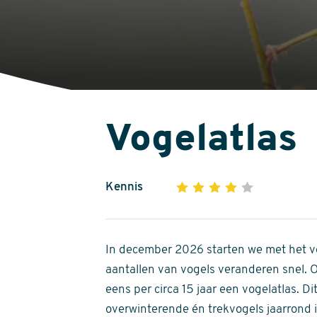
Vogelatlas
Kennis
1
2
3
4
5
4
out
of
In december 2026 starten we met het ve
5
aantallen van vogels veranderen snel.
stars
eens per circa 15 jaar een vogelatlas. 
overwinterende én trekvogels jaarrond in