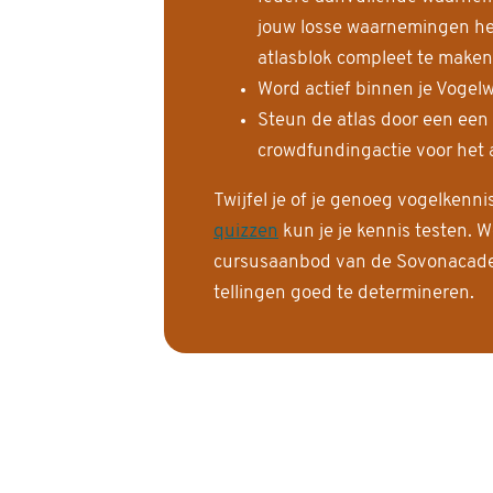
jouw losse waarnemingen help
atlasblok compleet te maken
Word actief binnen je Vogelw
Steun de atlas door een een
crowdfundingactie voor het a
Twijfel je of je genoeg vogelkenn
quizzen
kun je je kennis testen. W
cursusaanbod van de Sovonacadem
tellingen goed te determineren.