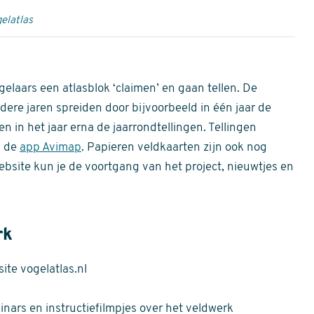
elatlas
gelaars een atlasblok ‘claimen’ en gaan tellen. De
dere jaren spreiden door bijvoorbeeld in één jaar de
n in het jaar erna de jaarrondtellingen. Tellingen
n de
app Avimap
. Papieren veldkaarten zijn ook nog
bsite kun je de voortgang van het project, nieuwtjes en
rk
te vogelatlas.nl
nars en instructiefilmpjes over het veldwerk