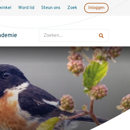
inkel
Word lid
Steun ons
Zoek
Inloggen
Zoeken
ademie