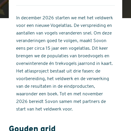
4
of
out
5
of
In december 2026 starten we met het veldwerk
stars
5
voor een nieuwe Vogelatlas. De verspreiding en
stars
aantallen van vogels veranderen snel. Om deze
veranderingen goed te volgen, maakt Sovon
eens per circa 15 jaar een vogelatlas. Dit keer
brengen we de populaties van broedvogels en
overwinterende én trekvogels jaarrond in kaart.
Het atlasproject bestaat uit drie fasen: de
voorbereiding, het veldwerk en de verwerking
van de resultaten in de eindproducten,
waaronder een boek. Tot en met november
2026 bereidt Sovon samen met partners de
start van het veldwerk voor.
Gouden grid