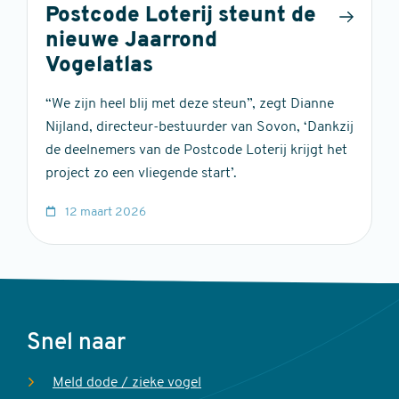
Postcode Loterij steunt de
nieuwe Jaarrond
Vogelatlas
“We zijn heel blij met deze steun”, zegt Dianne
Nijland, directeur-bestuurder van Sovon, ‘Dankzij
de deelnemers van de Postcode Loterij krijgt het
project zo een vliegende start’.
12 maart 2026
Voet
Snel naar
Meld dode / zieke vogel