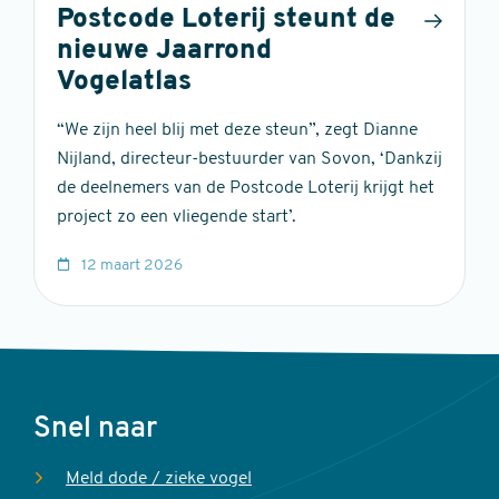
Postcode Loterij steunt de
nieuwe Jaarrond
Vogelatlas
“We zijn heel blij met deze steun”, zegt Dianne
Nijland, directeur-bestuurder van Sovon, ‘Dankzij
de deelnemers van de Postcode Loterij krijgt het
project zo een vliegende start’.
12 maart 2026
Voet
Snel naar
Meld dode / zieke vogel