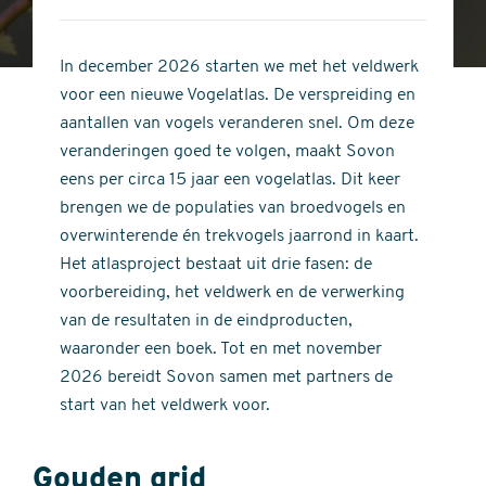
4
of
out
5
of
In december 2026 starten we met het veldwerk
stars
5
voor een nieuwe Vogelatlas. De verspreiding en
stars
aantallen van vogels veranderen snel. Om deze
veranderingen goed te volgen, maakt Sovon
eens per circa 15 jaar een vogelatlas. Dit keer
brengen we de populaties van broedvogels en
overwinterende én trekvogels jaarrond in kaart.
Het atlasproject bestaat uit drie fasen: de
voorbereiding, het veldwerk en de verwerking
van de resultaten in de eindproducten,
waaronder een boek. Tot en met november
2026 bereidt Sovon samen met partners de
start van het veldwerk voor.
Gouden grid