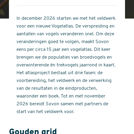
4
of
out
5
of
In december 2026 starten we met het veldwerk
stars
5
voor een nieuwe Vogelatlas. De verspreiding en
stars
aantallen van vogels veranderen snel. Om deze
veranderingen goed te volgen, maakt Sovon
eens per circa 15 jaar een vogelatlas. Dit keer
brengen we de populaties van broedvogels en
overwinterende én trekvogels jaarrond in kaart.
Het atlasproject bestaat uit drie fasen: de
voorbereiding, het veldwerk en de verwerking
van de resultaten in de eindproducten,
waaronder een boek. Tot en met november
2026 bereidt Sovon samen met partners de
start van het veldwerk voor.
Gouden grid