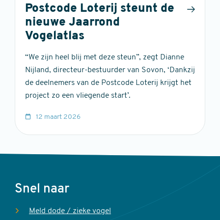
Postcode Loterij steunt de
nieuwe Jaarrond
Vogelatlas
“We zijn heel blij met deze steun”, zegt Dianne
Nijland, directeur-bestuurder van Sovon, ‘Dankzij
de deelnemers van de Postcode Loterij krijgt het
project zo een vliegende start’.
12 maart 2026
Voet
Snel naar
Meld dode / zieke vogel