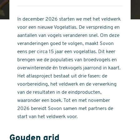
4
of
out
5
of
In december 2026 starten we met het veldwerk
stars
5
voor een nieuwe Vogelatlas. De verspreiding en
stars
aantallen van vogels veranderen snel. Om deze
veranderingen goed te volgen, maakt Sovon
eens per circa 15 jaar een vogelatlas. Dit keer
brengen we de populaties van broedvogels en
overwinterende én trekvogels jaarrond in kaart.
Het atlasproject bestaat uit drie fasen: de
voorbereiding, het veldwerk en de verwerking
van de resultaten in de eindproducten,
waaronder een boek. Tot en met november
2026 bereidt Sovon samen met partners de
start van het veldwerk voor.
Gouden grid