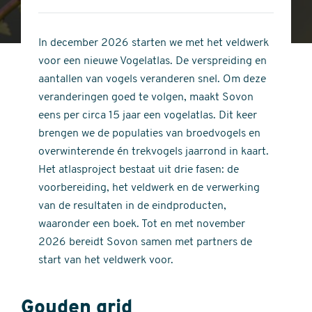
4
of
out
5
of
In december 2026 starten we met het veldwerk
stars
5
voor een nieuwe Vogelatlas. De verspreiding en
stars
aantallen van vogels veranderen snel. Om deze
veranderingen goed te volgen, maakt Sovon
eens per circa 15 jaar een vogelatlas. Dit keer
brengen we de populaties van broedvogels en
overwinterende én trekvogels jaarrond in kaart.
Het atlasproject bestaat uit drie fasen: de
voorbereiding, het veldwerk en de verwerking
van de resultaten in de eindproducten,
waaronder een boek. Tot en met november
2026 bereidt Sovon samen met partners de
start van het veldwerk voor.
Gouden grid