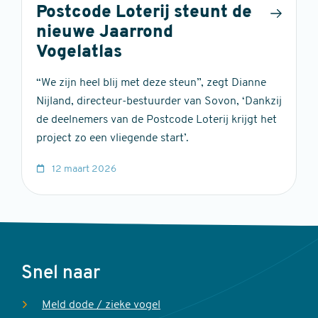
Postcode Loterij steunt de
nieuwe Jaarrond
Vogelatlas
“We zijn heel blij met deze steun”, zegt Dianne
Nijland, directeur-bestuurder van Sovon, ‘Dankzij
de deelnemers van de Postcode Loterij krijgt het
project zo een vliegende start’.
12 maart 2026
Voet
Snel naar
Meld dode / zieke vogel