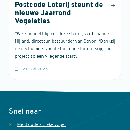
Postcode Loterij steunt de
nieuwe Jaarrond
Vogelatlas
“We zijn heel blij met deze steun”, zegt Dianne
Nijland, directeur-bestuurder van Sovon, ‘Dankzij
de deelnemers van de Postcode Loterij krijgt het
project zo een vliegende start’.
12 maart 2026
Voet
Snel naar
Meld dode / zieke vogel