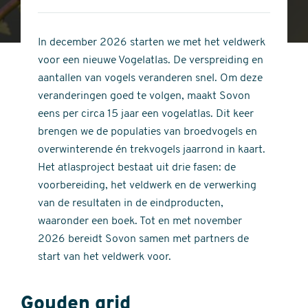
4
of
out
5
of
In december 2026 starten we met het veldwerk
stars
5
voor een nieuwe Vogelatlas. De verspreiding en
stars
aantallen van vogels veranderen snel. Om deze
veranderingen goed te volgen, maakt Sovon
eens per circa 15 jaar een vogelatlas. Dit keer
brengen we de populaties van broedvogels en
overwinterende én trekvogels jaarrond in kaart.
Het atlasproject bestaat uit drie fasen: de
voorbereiding, het veldwerk en de verwerking
van de resultaten in de eindproducten,
waaronder een boek. Tot en met november
2026 bereidt Sovon samen met partners de
start van het veldwerk voor.
Gouden grid