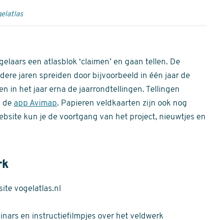
elatlas
gelaars een atlasblok ‘claimen’ en gaan tellen. De
dere jaren spreiden door bijvoorbeeld in één jaar de
n in het jaar erna de jaarrondtellingen. Tellingen
n de
app Avimap
. Papieren veldkaarten zijn ook nog
bsite kun je de voortgang van het project, nieuwtjes en
rk
te vogelatlas.nl
nars en instructiefilmpjes over het veldwerk