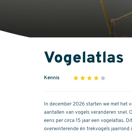
Vogelatlas
Kennis
1
2
3
4
5
4
out
of
In december 2026 starten we met het ve
5
aantallen van vogels veranderen snel.
stars
eens per circa 15 jaar een vogelatlas. 
overwinterende én trekvogels jaarrond in