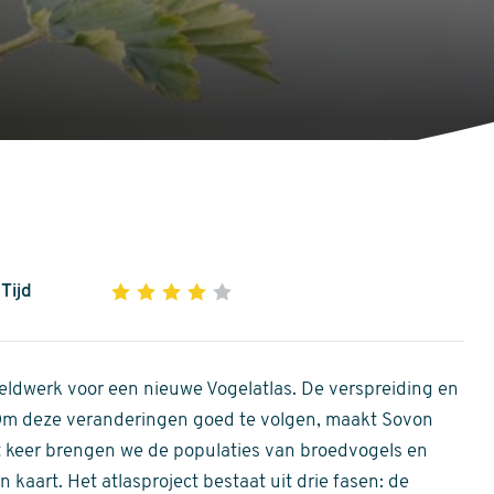
Tijd
1
2
3
4
5
4
out
of
ldwerk voor een nieuwe Vogelatlas. De verspreiding en
5
 Om deze veranderingen goed te volgen, maakt Sovon
stars
Dit keer brengen we de populaties van broedvogels en
 kaart. Het atlasproject bestaat uit drie fasen: de