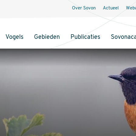
Over Sovon
Actueel
Webw
Vogels
Gebieden
Publicaties
Sovonac
tie