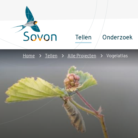
Overslaan
Secundair
en
menu
naar
de
Tellen
Onderzoek
inhoud
Sovon
Hoofdnaviga
gaan
Homepage
Kruimelpad
Home
Tellen
Alle Projecten
Vogelatlas