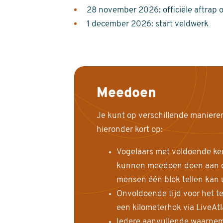
28 november 2026: officiële aftrap 
1 december 2026: start veldwerk
Meedoen
Je kunt op verschillende maniere
hieronder kort op:
Vogelaars met voldoende ke
kunnen meedoen doen aan de
mensen één blok tellen kan 
Onvoldoende tijd voor het te
een kilometerhok via LiveAt
Iedere aanvullende waarnem