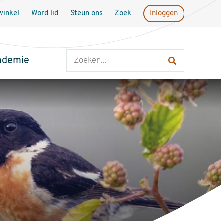
inkel
Word lid
Steun ons
Zoek
Inloggen
Zoeken
ademie