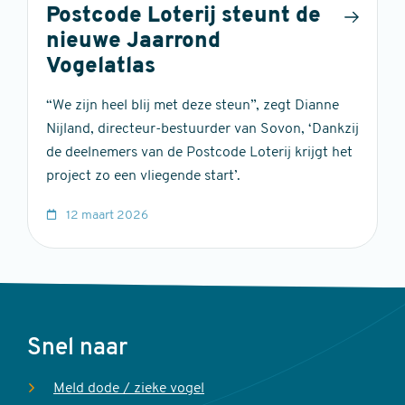
Postcode Loterij steunt de
nieuwe Jaarrond
Vogelatlas
“We zijn heel blij met deze steun”, zegt Dianne
Nijland, directeur-bestuurder van Sovon, ‘Dankzij
de deelnemers van de Postcode Loterij krijgt het
project zo een vliegende start’.
12 maart 2026
Voet
Snel naar
Meld dode / zieke vogel