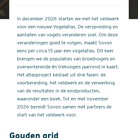
4
of
out
5
of
In december 2026 starten we met het veldwerk
stars
5
voor een nieuwe Vogelatlas. De verspreiding en
stars
aantallen van vogels veranderen snel. Om deze
veranderingen goed te volgen, maakt Sovon
eens per circa 15 jaar een vogelatlas. Dit keer
brengen we de populaties van broedvogels en
overwinterende én trekvogels jaarrond in kaart.
Het atlasproject bestaat uit drie fasen: de
voorbereiding, het veldwerk en de verwerking
van de resultaten in de eindproducten,
waaronder een boek. Tot en met november
2026 bereidt Sovon samen met partners de
start van het veldwerk voor.
Gouden grid