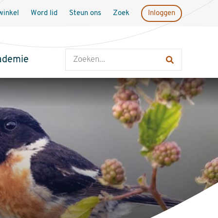
inkel
Word lid
Steun ons
Zoek
Inloggen
Zoeken
ademie