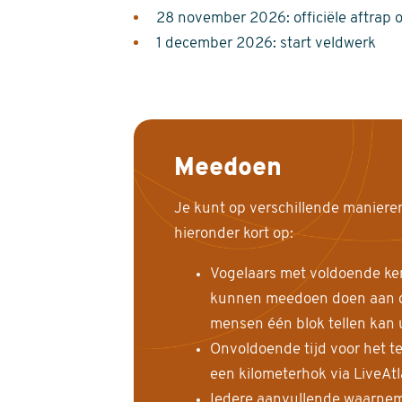
28 november 2026: officiële aftrap 
1 december 2026: start veldwerk
Meedoen
Je kunt op verschillende maniere
hieronder kort op:
Vogelaars met voldoende ke
kunnen meedoen doen aan de
mensen één blok tellen kan 
Onvoldoende tijd voor het te
een kilometerhok via LiveAt
Iedere aanvullende waarnem