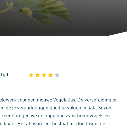
Tijd
1
2
3
4
5
4
out
of
ldwerk voor een nieuwe Vogelatlas. De verspreiding en
5
 Om deze veranderingen goed te volgen, maakt Sovon
stars
Dit keer brengen we de populaties van broedvogels en
 kaart. Het atlasproject bestaat uit drie fasen: de