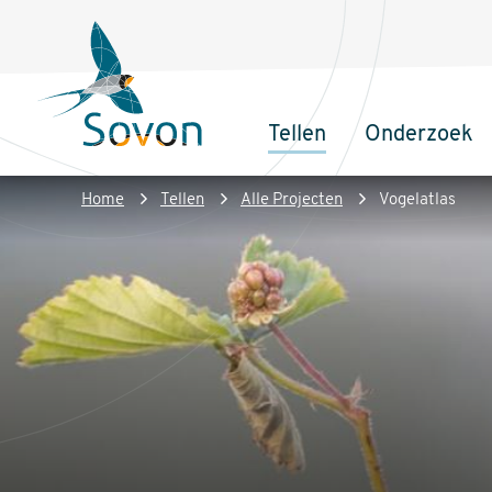
Overslaan
Secundair
en
menu
naar
de
Tellen
Onderzoek
inhoud
Sovon
Hoofdnaviga
gaan
Homepage
Kruimelpad
Home
Tellen
Alle Projecten
Vogelatlas