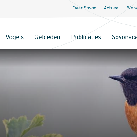
Over Sovon
Actueel
Webw
Vogels
Gebieden
Publicaties
Sovonac
tie