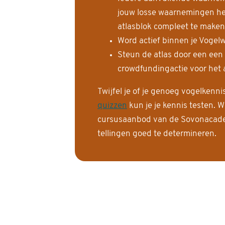
jouw losse waarnemingen help
atlasblok compleet te maken
Word actief binnen je Vogelw
Steun de atlas door een een
crowdfundingactie voor het a
Twijfel je of je genoeg vogelkenn
quizzen
kun je je kennis testen. W
cursusaanbod van de Sovonacadem
tellingen goed te determineren.