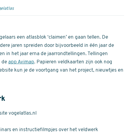
elatlas
gelaars een atlasblok ‘claimen’ en gaan tellen. De
dere jaren spreiden door bijvoorbeeld in één jaar de
n in het jaar erna de jaarrondtellingen. Tellingen
n de
app Avimap
. Papieren veldkaarten zijn ook nog
bsite kun je de voortgang van het project, nieuwtjes en
rk
te vogelatlas.nl
nars en instructiefilmpjes over het veldwerk