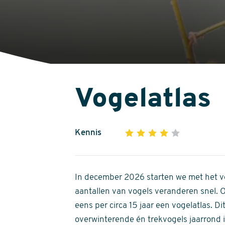
Vogelatlas
Kennis
1
2
3
4
5
4
out
of
In december 2026 starten we met het ve
5
aantallen van vogels veranderen snel.
stars
eens per circa 15 jaar een vogelatlas. 
overwinterende én trekvogels jaarrond in