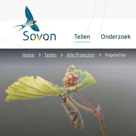
Overslaan
Secundair
en
menu
naar
de
Tellen
Onderzoek
inhoud
Sovon
Hoofdnaviga
gaan
Homepage
Kruimelpad
Home
Tellen
Alle Projecten
Vogelatlas