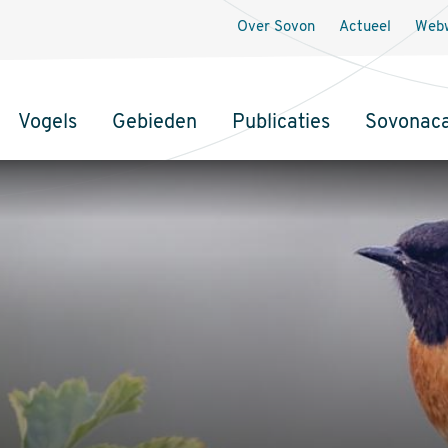
Over Sovon
Actueel
Webw
Vogels
Gebieden
Publicaties
Sovonac
tie