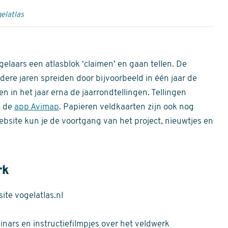
elatlas
gelaars een atlasblok ‘claimen’ en gaan tellen. De
dere jaren spreiden door bijvoorbeeld in één jaar de
n in het jaar erna de jaarrondtellingen. Tellingen
n de
app Avimap
. Papieren veldkaarten zijn ook nog
bsite kun je de voortgang van het project, nieuwtjes en
rk
te vogelatlas.nl
nars en instructiefilmpjes over het veldwerk