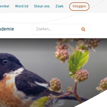
inkel
Word lid
Steun ons
Zoek
Inloggen
Zoeken
ademie