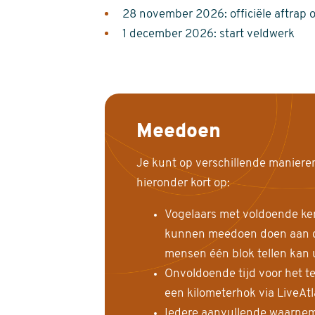
28 november 2026: officiële aftrap 
1 december 2026: start veldwerk
Meedoen
Je kunt op verschillende maniere
hieronder kort op:
Vogelaars met voldoende ke
kunnen meedoen doen aan de
mensen één blok tellen kan 
Onvoldoende tijd voor het te
een kilometerhok via LiveAt
Iedere aanvullende waarnem