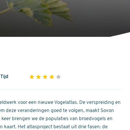
Tijd
1
2
3
4
5
4
out
of
ldwerk voor een nieuwe Vogelatlas. De verspreiding en
5
 Om deze veranderingen goed te volgen, maakt Sovon
stars
Dit keer brengen we de populaties van broedvogels en
 kaart. Het atlasproject bestaat uit drie fasen: de