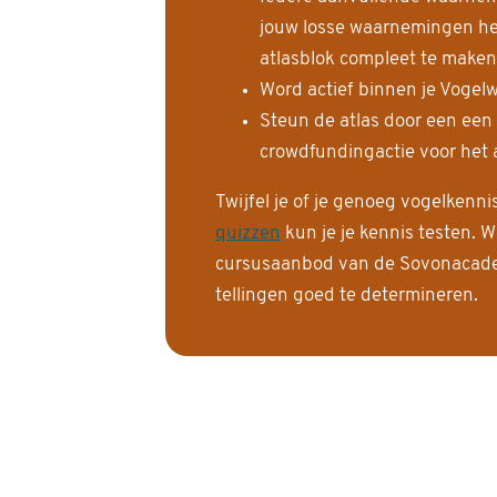
jouw losse waarnemingen help
atlasblok compleet te maken
Word actief binnen je Vogelw
Steun de atlas door een een
crowdfundingactie voor het a
Twijfel je of je genoeg vogelkenn
quizzen
kun je je kennis testen. W
cursusaanbod van de Sovonacadem
tellingen goed te determineren.