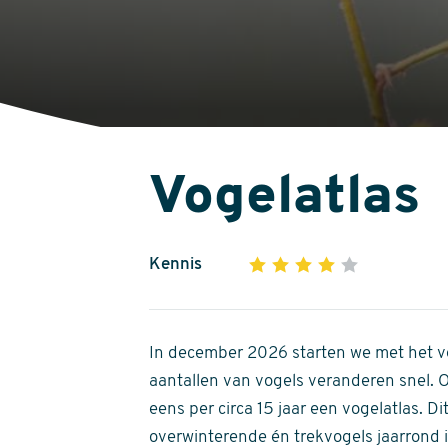
Vogelatlas
Kennis
1
2
3
4
5
4
out
of
In december 2026 starten we met het ve
5
aantallen van vogels veranderen snel.
stars
eens per circa 15 jaar een vogelatlas. 
overwinterende én trekvogels jaarrond in