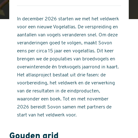
4
of
out
5
of
In december 2026 starten we met het veldwerk
stars
5
voor een nieuwe Vogelatlas. De verspreiding en
stars
aantallen van vogels veranderen snel. Om deze
veranderingen goed te volgen, maakt Sovon
eens per circa 15 jaar een vogelatlas. Dit keer
brengen we de populaties van broedvogels en
overwinterende én trekvogels jaarrond in kaart.
Het atlasproject bestaat uit drie fasen: de
voorbereiding, het veldwerk en de verwerking
van de resultaten in de eindproducten,
waaronder een boek. Tot en met november
2026 bereidt Sovon samen met partners de
start van het veldwerk voor.
Gouden grid