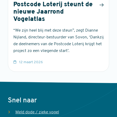
Postcode Loterij steunt de
nieuwe Jaarrond
Vogelatlas
“We zijn heel blij met deze steun”, zegt Dianne
Nijland, directeur-bestuurder van Sovon, ‘Dankzij
de deelnemers van de Postcode Loterij krijgt het
project zo een vliegende start’.
12 maart 2026
Voet
Snel naar
Meld dode / zieke vogel