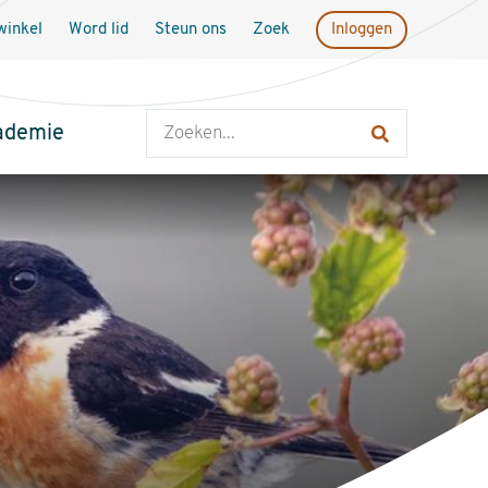
inkel
Word lid
Steun ons
Zoek
Inloggen
Zoeken
ademie