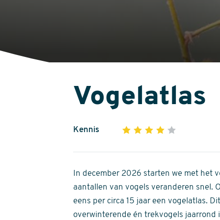
Vogelatlas
Kennis
1
2
3
4
5
4
out
of
In december 2026 starten we met het ve
5
aantallen van vogels veranderen snel.
stars
eens per circa 15 jaar een vogelatlas. 
overwinterende én trekvogels jaarrond in