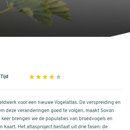
Tijd
1
2
3
4
5
4
out
of
ldwerk voor een nieuwe Vogelatlas. De verspreiding en
5
 Om deze veranderingen goed te volgen, maakt Sovon
stars
Dit keer brengen we de populaties van broedvogels en
 kaart. Het atlasproject bestaat uit drie fasen: de