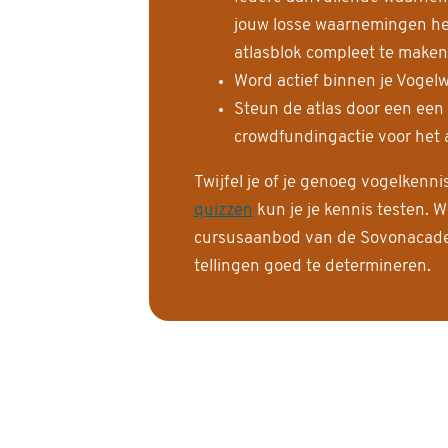
jouw losse waarnemingen help
atlasblok compleet te maken
Word actief binnen je Vogelw
Steun de atlas door een een
crowdfundingactie voor het a
Twijfel je of je genoeg vogelkenn
quizzen
kun je je kennis testen. W
cursusaanbod van de Sovonacadem
tellingen goed te determineren.