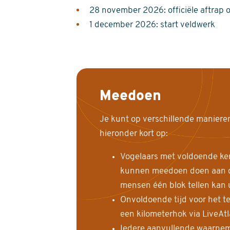
28 november 2026: officiële aftrap 
1 december 2026: start veldwerk
Meedoen
Je kunt op verschillende maniere
hieronder kort op:
Vogelaars met voldoende ke
kunnen meedoen doen aan de
mensen één blok tellen kan 
Onvoldoende tijd voor het te
een kilometerhok via LiveAt
Iedere aanvullende waarnem