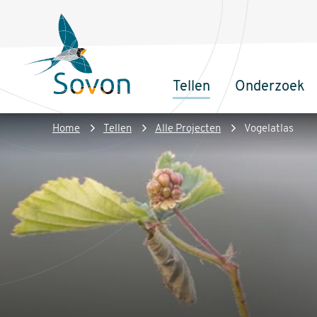
Overslaan
Secundair
en
menu
naar
de
Tellen
Onderzoek
inhoud
Sovon
Hoofdnaviga
gaan
Homepage
Kruimelpad
Home
Tellen
Alle Projecten
Vogelatlas