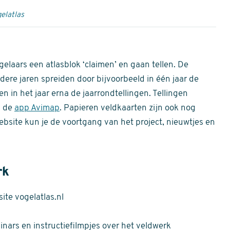
elatlas
gelaars een atlasblok ‘claimen’ en gaan tellen. De
dere jaren spreiden door bijvoorbeeld in één jaar de
n in het jaar erna de jaarrondtellingen. Tellingen
n de
app Avimap
. Papieren veldkaarten zijn ook nog
bsite kun je de voortgang van het project, nieuwtjes en
rk
te vogelatlas.nl
nars en instructiefilmpjes over het veldwerk