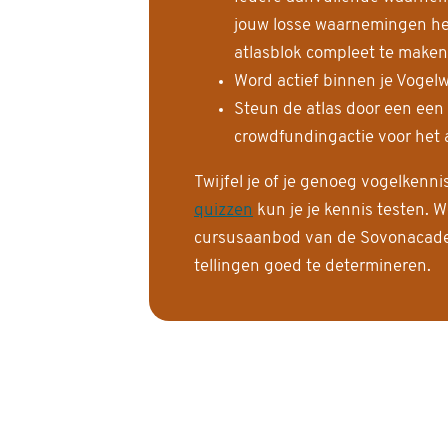
jouw losse waarnemingen help
atlasblok compleet te maken
Word actief binnen je Vogelw
Steun de atlas door een een
crowdfundingactie voor het a
Twijfel je of je genoeg vogelkenn
quizzen
kun je je kennis testen. W
cursusaanbod van de Sovonacadem
tellingen goed te determineren.