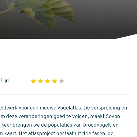
Tijd
1
2
3
4
5
4
out
of
ldwerk voor een nieuwe Vogelatlas. De verspreiding en
5
 Om deze veranderingen goed te volgen, maakt Sovon
stars
Dit keer brengen we de populaties van broedvogels en
 kaart. Het atlasproject bestaat uit drie fasen: de