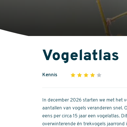
Vogelatlas
Kennis
1
2
3
4
5
4
out
of
In december 2026 starten we met het ve
5
aantallen van vogels veranderen snel.
stars
eens per circa 15 jaar een vogelatlas. 
overwinterende én trekvogels jaarrond in