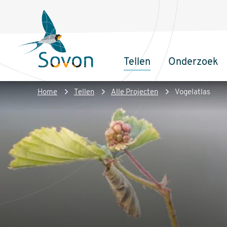
Overslaan
Secundair
en
menu
naar
de
Tellen
Onderzoek
inhoud
Sovon
Hoofdnaviga
gaan
Homepage
Kruimelpad
Home
Tellen
Alle Projecten
Vogelatlas