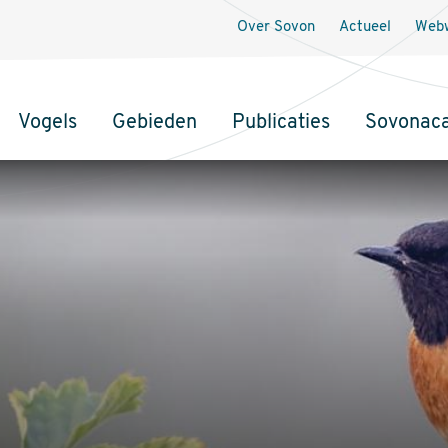
Over Sovon
Actueel
Webw
Vogels
Gebieden
Publicaties
Sovonac
tie