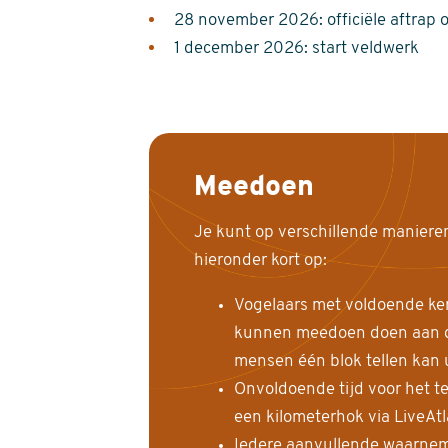
28 november 2026: officiële aftrap 
1 december 2026: start veldwerk
Meedoen
Je kunt op verschillende maniere
hieronder kort op:
Vogelaars met voldoende ke
kunnen meedoen doen aan de
mensen één blok tellen kan 
Onvoldoende tijd voor het te
een kilometerhok via LiveAt
Iedere aanvullende waarnem