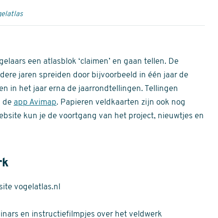
elatlas
gelaars een atlasblok ‘claimen’ en gaan tellen. De
dere jaren spreiden door bijvoorbeeld in één jaar de
n in het jaar erna de jaarrondtellingen. Tellingen
n de
app Avimap
. Papieren veldkaarten zijn ook nog
bsite kun je de voortgang van het project, nieuwtjes en
rk
te vogelatlas.nl
nars en instructiefilmpjes over het veldwerk