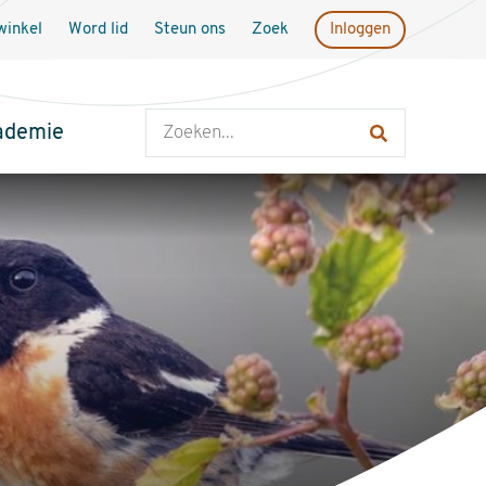
inkel
Word lid
Steun ons
Zoek
Inloggen
Zoeken
ademie