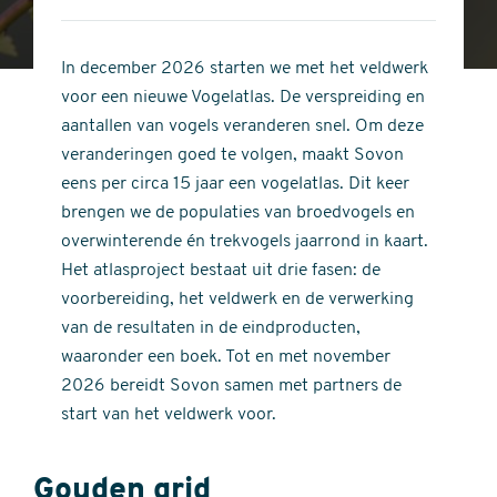
4
of
out
5
of
In december 2026 starten we met het veldwerk
stars
5
voor een nieuwe Vogelatlas. De verspreiding en
stars
aantallen van vogels veranderen snel. Om deze
veranderingen goed te volgen, maakt Sovon
eens per circa 15 jaar een vogelatlas. Dit keer
brengen we de populaties van broedvogels en
overwinterende én trekvogels jaarrond in kaart.
Het atlasproject bestaat uit drie fasen: de
voorbereiding, het veldwerk en de verwerking
van de resultaten in de eindproducten,
waaronder een boek. Tot en met november
2026 bereidt Sovon samen met partners de
start van het veldwerk voor.
Gouden grid