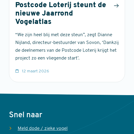
Postcode Loterij steunt de
nieuwe Jaarrond
Vogelatlas
“We zijn heel blij met deze steun”, zegt Dianne
Nijland, directeur-bestuurder van Sovon, ‘Dankzij
de deelnemers van de Postcode Loterij krijgt het
project zo een vliegende start’.
12 maart 2026
Voet
Snel naar
Meld dode / zieke vogel