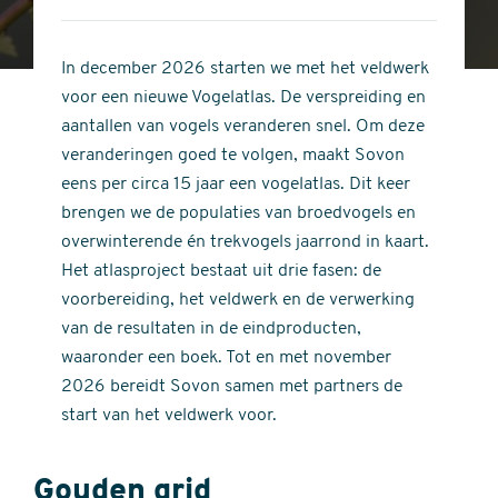
4
of
out
5
of
In december 2026 starten we met het veldwerk
stars
5
voor een nieuwe Vogelatlas. De verspreiding en
stars
aantallen van vogels veranderen snel. Om deze
veranderingen goed te volgen, maakt Sovon
eens per circa 15 jaar een vogelatlas. Dit keer
brengen we de populaties van broedvogels en
overwinterende én trekvogels jaarrond in kaart.
Het atlasproject bestaat uit drie fasen: de
voorbereiding, het veldwerk en de verwerking
van de resultaten in de eindproducten,
waaronder een boek. Tot en met november
2026 bereidt Sovon samen met partners de
start van het veldwerk voor.
Gouden grid