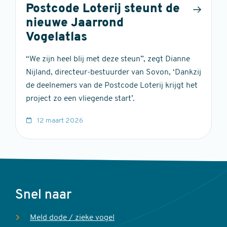
Postcode Loterij steunt de
nieuwe Jaarrond
Vogelatlas
“We zijn heel blij met deze steun”, zegt Dianne
Nijland, directeur-bestuurder van Sovon, ‘Dankzij
de deelnemers van de Postcode Loterij krijgt het
project zo een vliegende start’.
12 maart 2026
Voet
Snel naar
Meld dode / zieke vogel