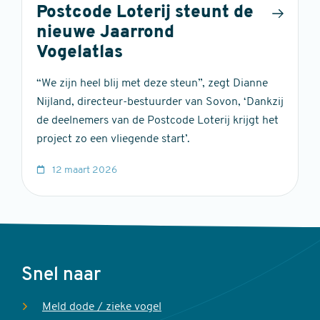
Postcode Loterij steunt de
nieuwe Jaarrond
Vogelatlas
“We zijn heel blij met deze steun”, zegt Dianne
Nijland, directeur-bestuurder van Sovon, ‘Dankzij
de deelnemers van de Postcode Loterij krijgt het
project zo een vliegende start’.
12 maart 2026
Voet
Snel naar
Meld dode / zieke vogel