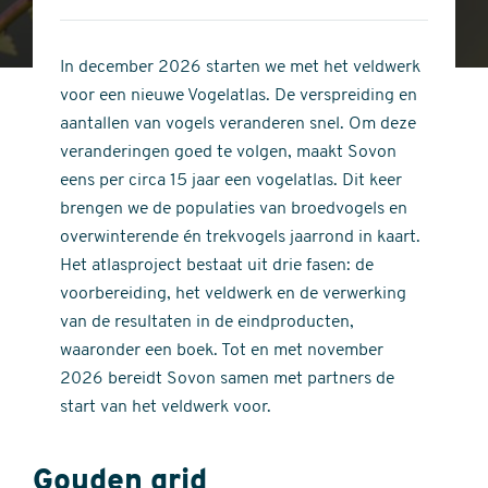
4
of
out
5
of
In december 2026 starten we met het veldwerk
stars
5
voor een nieuwe Vogelatlas. De verspreiding en
stars
aantallen van vogels veranderen snel. Om deze
veranderingen goed te volgen, maakt Sovon
eens per circa 15 jaar een vogelatlas. Dit keer
brengen we de populaties van broedvogels en
overwinterende én trekvogels jaarrond in kaart.
Het atlasproject bestaat uit drie fasen: de
voorbereiding, het veldwerk en de verwerking
van de resultaten in de eindproducten,
waaronder een boek. Tot en met november
2026 bereidt Sovon samen met partners de
start van het veldwerk voor.
Gouden grid