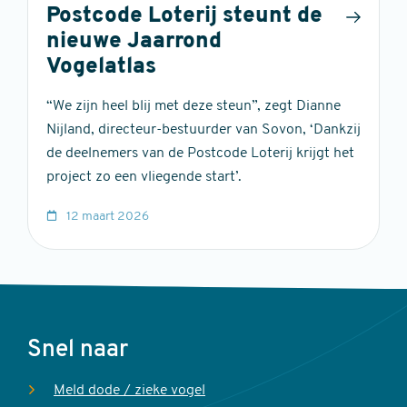
Postcode Loterij steunt de
nieuwe Jaarrond
Vogelatlas
“We zijn heel blij met deze steun”, zegt Dianne
Nijland, directeur-bestuurder van Sovon, ‘Dankzij
de deelnemers van de Postcode Loterij krijgt het
project zo een vliegende start’.
12 maart 2026
Voet
Snel naar
Meld dode / zieke vogel