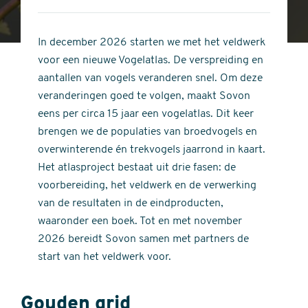
4
of
out
5
of
In december 2026 starten we met het veldwerk
stars
5
voor een nieuwe Vogelatlas. De verspreiding en
stars
aantallen van vogels veranderen snel. Om deze
veranderingen goed te volgen, maakt Sovon
eens per circa 15 jaar een vogelatlas. Dit keer
brengen we de populaties van broedvogels en
overwinterende én trekvogels jaarrond in kaart.
Het atlasproject bestaat uit drie fasen: de
voorbereiding, het veldwerk en de verwerking
van de resultaten in de eindproducten,
waaronder een boek. Tot en met november
2026 bereidt Sovon samen met partners de
start van het veldwerk voor.
Gouden grid