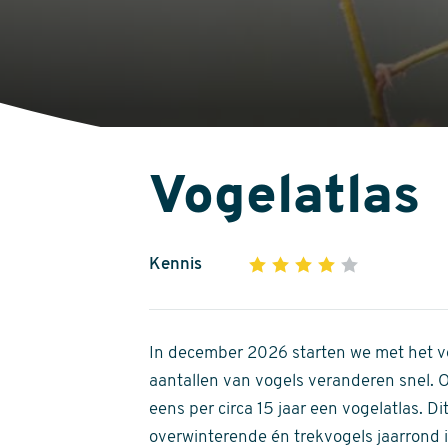
Vogelatlas
Kennis
1
2
3
4
5
4
out
of
In december 2026 starten we met het ve
5
aantallen van vogels veranderen snel.
stars
eens per circa 15 jaar een vogelatlas. 
overwinterende én trekvogels jaarrond in