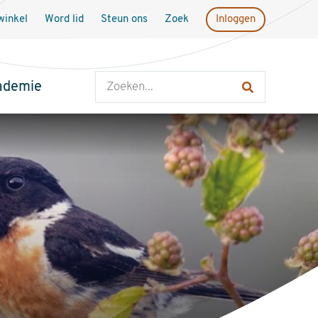
inkel
Word lid
Steun ons
Zoek
Inloggen
Zoeken
ademie