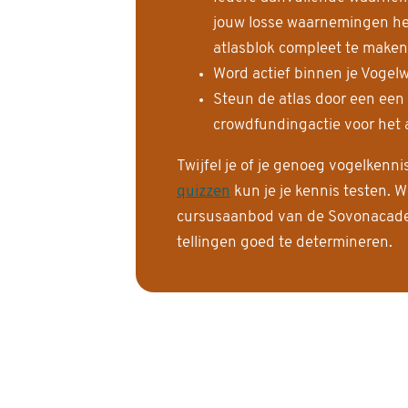
jouw losse waarnemingen help
atlasblok compleet te maken
Word actief binnen je Vogelw
Steun de atlas door een een
crowdfundingactie voor het a
Twijfel je of je genoeg vogelkenn
quizzen
kun je je kennis testen. W
cursusaanbod van de Sovonacadem
tellingen goed te determineren.