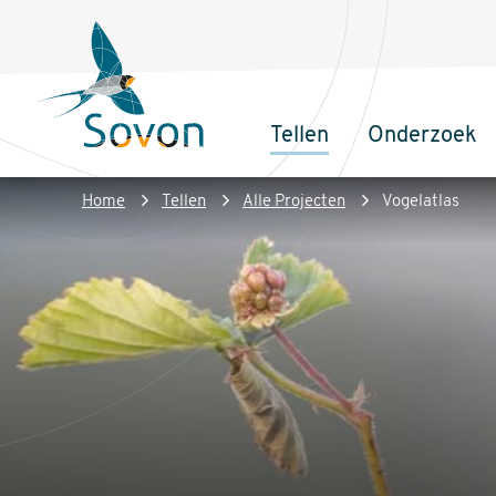
Overslaan
Secundair
en
menu
naar
de
Tellen
Onderzoek
inhoud
Sovon
Hoofdnaviga
gaan
Homepage
Kruimelpad
Home
Tellen
Alle Projecten
Vogelatlas