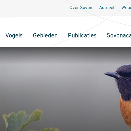
Over Sovon
Actueel
Webw
Vogels
Gebieden
Publicaties
Sovonac
tie