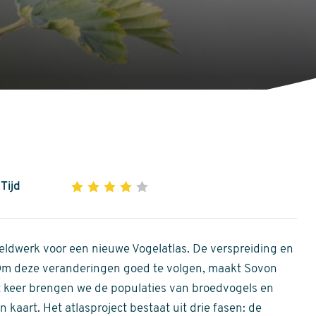
Tijd
1
2
3
4
5
4
out
of
ldwerk voor een nieuwe Vogelatlas. De verspreiding en
5
 Om deze veranderingen goed te volgen, maakt Sovon
stars
Dit keer brengen we de populaties van broedvogels en
 kaart. Het atlasproject bestaat uit drie fasen: de