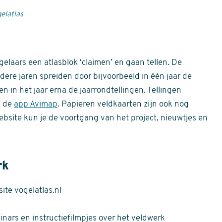
elatlas
gelaars een atlasblok ‘claimen’ en gaan tellen. De
dere jaren spreiden door bijvoorbeeld in één jaar de
n in het jaar erna de jaarrondtellingen. Tellingen
n de
app Avimap
. Papieren veldkaarten zijn ook nog
bsite kun je de voortgang van het project, nieuwtjes en
rk
te vogelatlas.nl
nars en instructiefilmpjes over het veldwerk