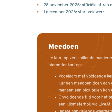
28 november 2026: officiële aftrap 
1 december 2026: start veldwerk
Meedoen
Je kunt op verschillende maniere
hieronder kort op:
Vogelaars met voldoende ke
kunnen meedoen doen aan de
mensen één blok tellen kan 
Onvoldoende tijd voor het te
een kilometerhok via LiveAt
Iedere aanvullende waarnem