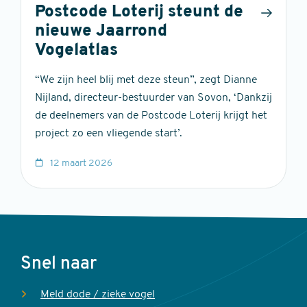
Postcode Loterij steunt de
nieuwe Jaarrond
Vogelatlas
“We zijn heel blij met deze steun”, zegt Dianne
Nijland, directeur-bestuurder van Sovon, ‘Dankzij
de deelnemers van de Postcode Loterij krijgt het
project zo een vliegende start’.
12 maart 2026
Voet
Snel naar
Meld dode / zieke vogel