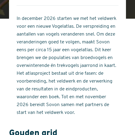
4
of
out
5
of
In december 2026 starten we met het veldwerk
stars
5
voor een nieuwe Vogelatlas. De verspreiding en
stars
aantallen van vogels veranderen snel. Om deze
veranderingen goed te volgen, maakt Sovon
eens per circa 15 jaar een vogelatlas. Dit keer
brengen we de populaties van broedvogels en
overwinterende én trekvogels jaarrond in kaart.
Het atlasproject bestaat uit drie fasen: de
voorbereiding, het veldwerk en de verwerking
van de resultaten in de eindproducten,
waaronder een boek. Tot en met november
2026 bereidt Sovon samen met partners de
start van het veldwerk voor.
Gouden grid