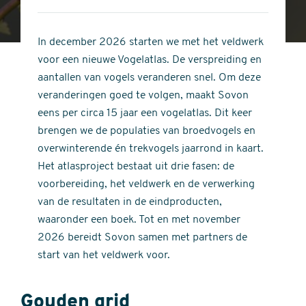
4
of
out
5
of
In december 2026 starten we met het veldwerk
stars
5
voor een nieuwe Vogelatlas. De verspreiding en
stars
aantallen van vogels veranderen snel. Om deze
veranderingen goed te volgen, maakt Sovon
eens per circa 15 jaar een vogelatlas. Dit keer
brengen we de populaties van broedvogels en
overwinterende én trekvogels jaarrond in kaart.
Het atlasproject bestaat uit drie fasen: de
voorbereiding, het veldwerk en de verwerking
van de resultaten in de eindproducten,
waaronder een boek. Tot en met november
2026 bereidt Sovon samen met partners de
start van het veldwerk voor.
Gouden grid